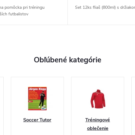
na pomôcka pri tréningu
Set 12ks fliaš (800ml) s držiak
ích futbalistov
Obľúbené kategórie
Soccer Tutor
Tréningové
oblečenie