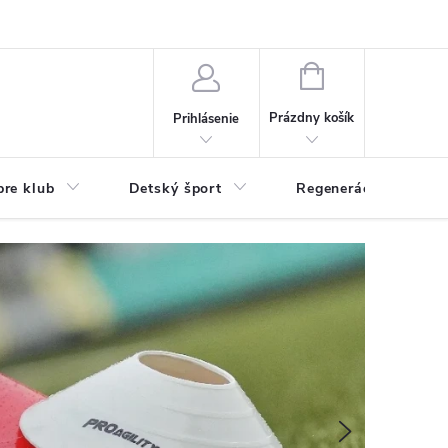
O nás
Odstúpenie od zmluvy
Veľkoobchod
Reklamácie - RSO
NÁKUPNÝ
KOŠÍK
Prázdny košík
Prihlásenie
pre klub
Detský šport
Regenerácia
Nasledujúce