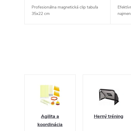
Profesionálna magnetická clip tabuľa
Efektív
35x22 cm
najmenš
Agilita a
Herný tréning
koordinácia