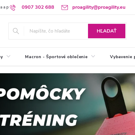
0907 302 688
proagility@proagility.eu
a a platba
Ochrana osobných údajov / GDPR
Výdajné miesto
HĽADAŤ
by
Macron - Športové oblečenie
Vybavenie 