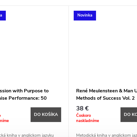
ka
Novinka
ssion with Purpose to
René Meulensteen & Man 
ise Performance: 50
Methods of Success Vol. 2
ces - Youth to Pro -
38 €
ng Week - Football
DO KOŠÍKA
DO K
o
Čoskoro
ization
dníme
naskladníme
ká kniha v anglickom jazyku
Metodická kniha v anglickom ja