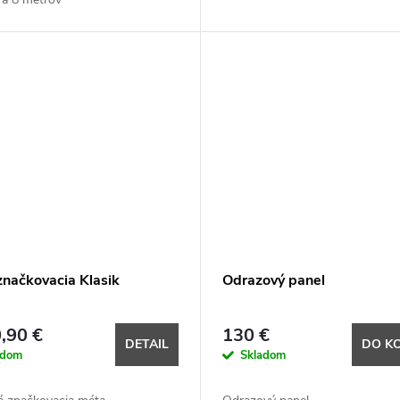
značkovacia Klasik
Odrazový panel
,90 €
130 €
DETAIL
DO K
adom
Skladom