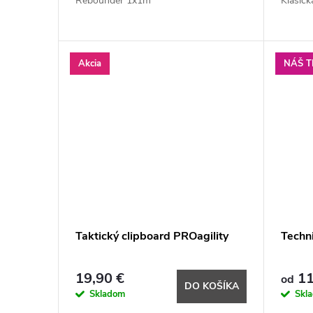
Rebounder 1x1m
Klasic
Akcia
NÁŠ T
Taktický clipboard PROagility
Techni
19,90 €
11
od
DO KOŠÍKA
Skladom
Skl