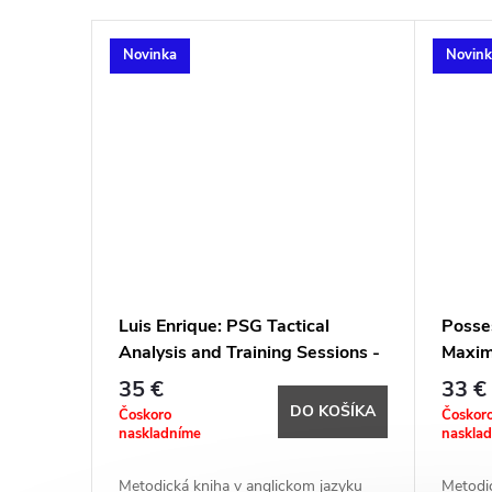
Novinka
Novin
Luis Enrique: PSG Tactical
Posse
Analysis and Training Sessions -
Maxim
107 Tactics & Practices
Practi
35 €
33 €
Traini
DO KOŠÍKA
Čoskoro
Čoskor
Period
naskladníme
naskla
Metodická kniha v anglickom jazyku
Metodic