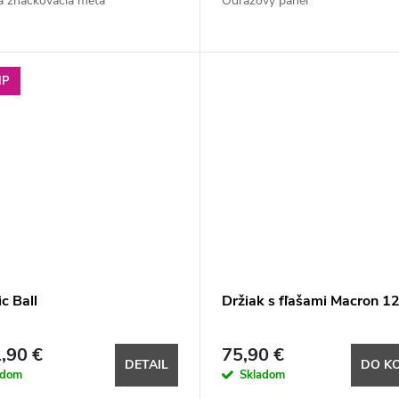
ká značkovacia méta
Odrazový panel
IP
c Ball
Držiak s fľašami Macron 1
,90 €
75,90 €
DETAIL
DO K
adom
Skladom