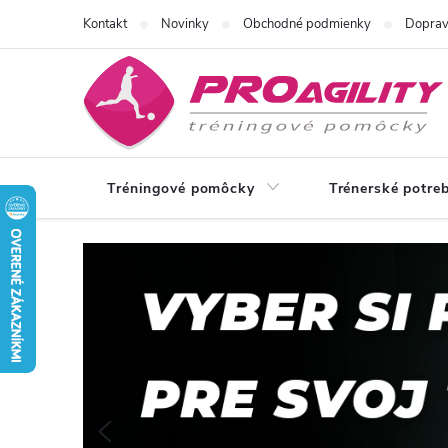
Prejsť
Kontakt
Novinky
Obchodné podmienky
Doprav
na
obsah
Tréningové pomôcky
Trénerské potre
S
p
o
z
Predchádzajúce