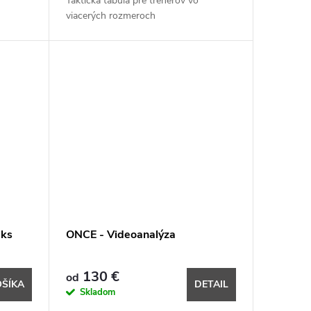
Taktická tabuľa pre trénerov vo
viacerých rozmeroch
2ks
ONCE - Videoanalýza
130 €
od
OŠÍKA
DETAIL
Skladom