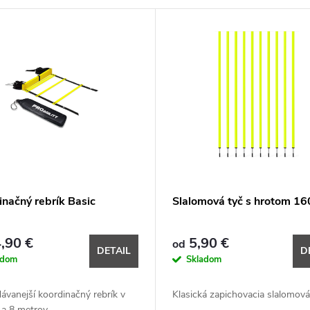
inačný rebrík Basic
Slalomová tyč s hrotom 1
,90 €
5,90 €
od
DETAIL
D
adom
Skladom
ávanejší koordinačný rebrík v
Klasická zapichovacia slalomová
 a 8 metrov