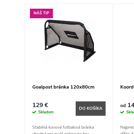
.
NÁŠ TIP
.
Goalpost bránka 120x80cm
Koord
129 €
14
od
DO KOŠÍKA
Skladom
Skl
Stabilná kovová futbalová bránka
Najpred
vhodná pre malé prípravne hry.
dĺžke 4