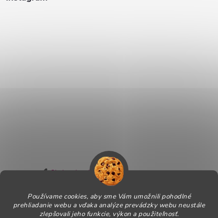
v
ý
p
i
s
u
Sledovať na Instagrame
Používame cookies, aby sme Vám umožnili pohodlné
Informácie pre Vás
prehliadanie webu a vďaka analýze prevádzky webu neustále
zlepšovali jeho funkcie, výkon a použiteľnosť.