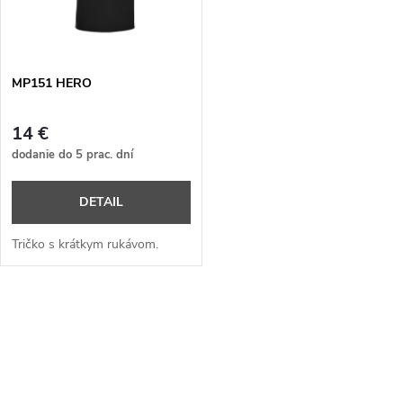
n
i
i
s
e
MP151 HERO
p
p
14 €
r
dodanie do 5 prac. dní
r
o
DETAIL
o
d
Tričko s krátkym rukávom.
d
u
u
O
k
v
k
t
l