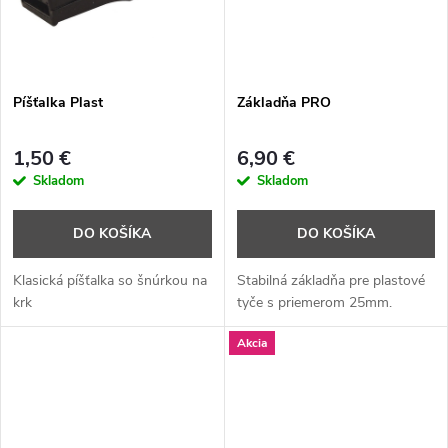
t
o
o
v
v
Píšťalka Plast
Základňa PRO
1,50 €
6,90 €
Skladom
Skladom
DO KOŠÍKA
DO KOŠÍKA
Klasická píšťalka so šnúrkou na
Stabilná základňa pre plastové
krk
tyče s priemerom 25mm.
Akcia