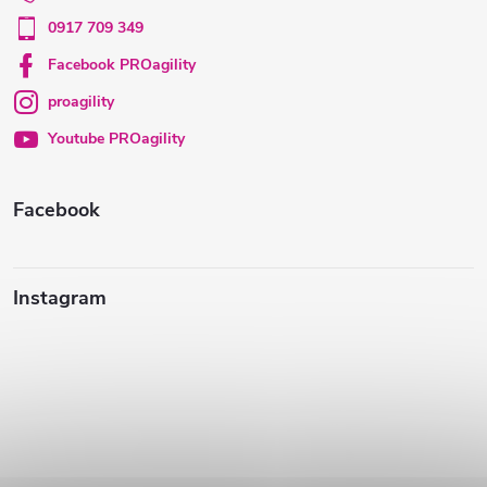
r
ä
0917 709 349
v
t
Facebook PROagility
k
proagility
i
y
Youtube PROagility
e
v
ý
Facebook
p
i
Instagram
s
u