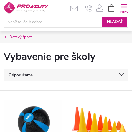
Prejsť
NÁKUPN
KOŠÍK
na
obsah
HĽADAŤ
Detský šport
Vybavenie pre školy
R
Odporúčame
a
Najlacnejšie
V
Najdrahšie
d
ý
Najpredávanejšie
e
p
Abecedne