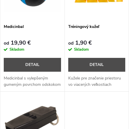
n
i
i
s
e
Medicinbal
Tréningový kužeľ
p
p
19,90 €
1,90 €
od
od
r
Skladom
Skladom
r
o
DETAIL
DETAIL
o
d
Medicinbal s vylepšeným
Kužele pre značenie priestoru
d
gumeným povrchom odskokom
vo viacerých veľkostiach
u
u
k
k
t