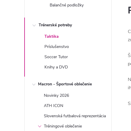
Balančné podložky
Trénerské potreby
C
Taktika
z
Príslušenstvo
Š
Soccer Tutor
p
Knihy a DVD
N
Macron - Športové oblečenie
i
Novinky 2026
S
ATH ICON
Slovenská futbalová reprezentácia
Tréningové oblečenie