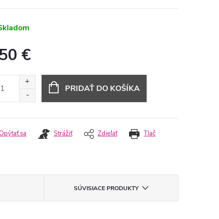
Skladom
,50 €
otková
:
PRIDAŤ DO KOŠÍKA
Opýtať sa
Strážiť
Zdieľať
Tlač
SÚVISIACE PRODUKTY