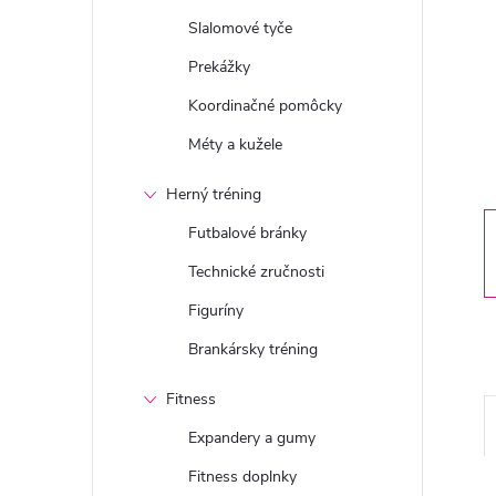
n
Slalomové tyče
ý
Prekážky
Koordinačné pomôcky
p
Méty a kužele
a
Herný tréning
n
Futbalové bránky
Technické zručnosti
e
Figuríny
l
Brankársky tréning
Fitness
Expandery a gumy
Fitness doplnky