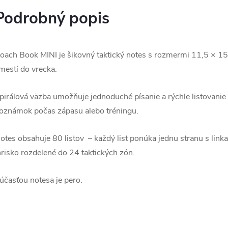
Podrobný popis
oach Book MINI je šikovný taktický notes s rozmermi 11,5 × 15
mestí do vrecka.
pirálová väzba umožňuje jednoduché písanie a rýchle listovanie a
oznámok počas zápasu alebo tréningu.
otes obsahuje 80 listov – každý list ponúka jednu stranu s lin
hrisko rozdelené do 24 taktických zón.
účasťou notesa je pero.