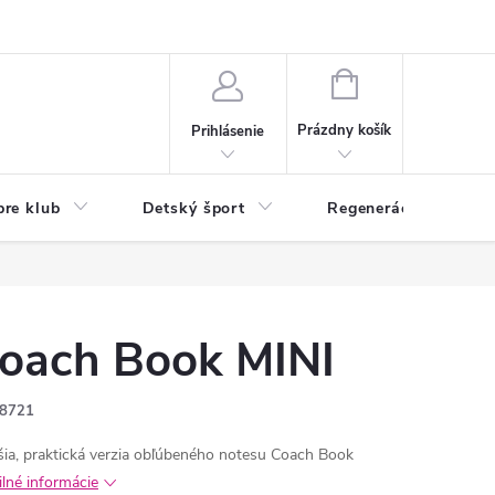
O nás
Odstúpenie od zmluvy
Veľkoobchod
Reklamácie - RSO
NÁKUPNÝ
KOŠÍK
Prázdny košík
Prihlásenie
pre klub
Detský šport
Regenerácia
oach Book MINI
8721
ia, praktická verzia obľúbeného notesu Coach Book
ilné informácie