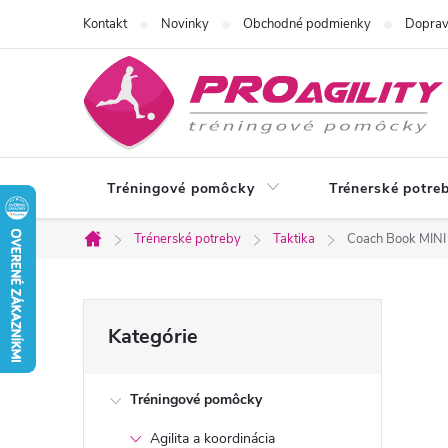
Prejsť
Kontakt
Novinky
Obchodné podmienky
Doprav
na
obsah
Tréningové pomôcky
Trénerské potre
Trénerské potreby
Taktika
Coach Book MINI
Domov
B
Preskočiť
Kategórie
kategórie
o
Tréningové pomôcky
č
Agilita a koordinácia