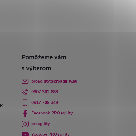
proagility
@
proagility.eu
0907 302 688
0917 709 349
PR
Facebook PROagility
proagility
Youtube PROagility