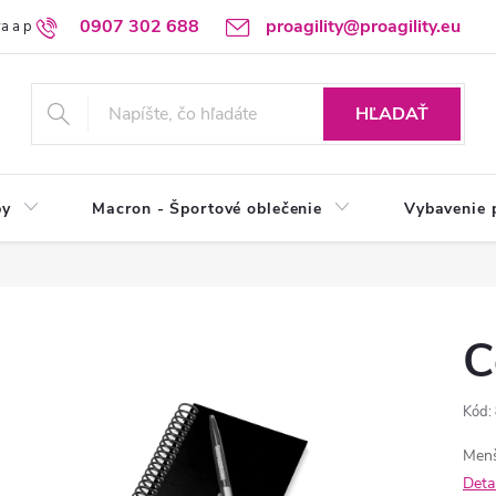
0907 302 688
proagility@proagility.eu
a a platba
Ochrana osobných údajov / GDPR
Výdajné miesto
HĽADAŤ
by
Macron - Športové oblečenie
Vybavenie 
C
Kód:
Menš
Deta