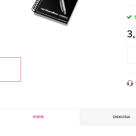
3
Jedn
cena
POPIS
DISKUSIA