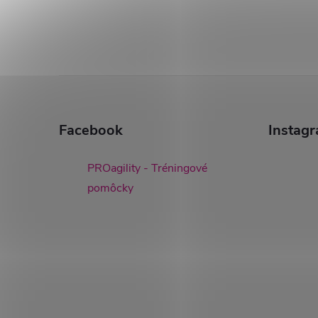
Z
á
Facebook
Instag
p
PROagility - Tréningové
ä
pomôcky
t
i
e