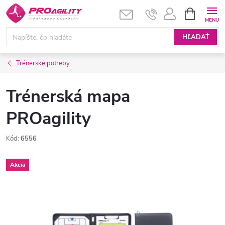
Prejsť
NÁKUPN
KOŠÍK
na
obsah
HĽADAŤ
Trénerské potreby
Trénerská mapa
PROagility
Kód:
6556
Akcia