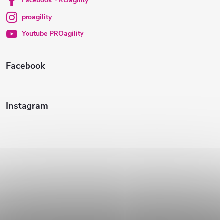
t
Facebook PROagility
proagility
i
Youtube PROagility
e
Facebook
Instagram