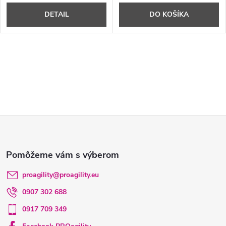
DETAIL
DO KOŠÍKA
Z
á
p
proagility
@
proagility.eu
0907 302 688
ä
0917 709 349