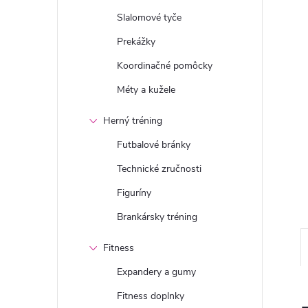
n
Slalomové tyče
ý
Prekážky
Koordinačné pomôcky
p
Méty a kužele
a
Herný tréning
n
Futbalové bránky
Technické zručnosti
e
Figuríny
l
Brankársky tréning
Fitness
Expandery a gumy
Fitness doplnky