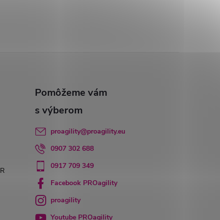
proagility
@
proagility.eu
0907 302 688
0917 709 349
PR
Facebook PROagility
proagility
Youtube PROagility