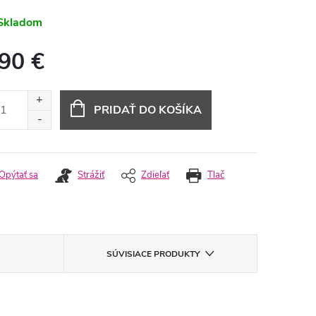
Skladom
,90 €
otková
:
PRIDAŤ DO KOŠÍKA
Opýtať sa
Strážiť
Zdieľať
Tlač
SÚVISIACE PRODUKTY