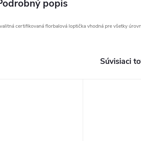
Podrobný popis
valitná certifikovaná florbalová loptička vhodná pre všetky úro
Súvisiaci t