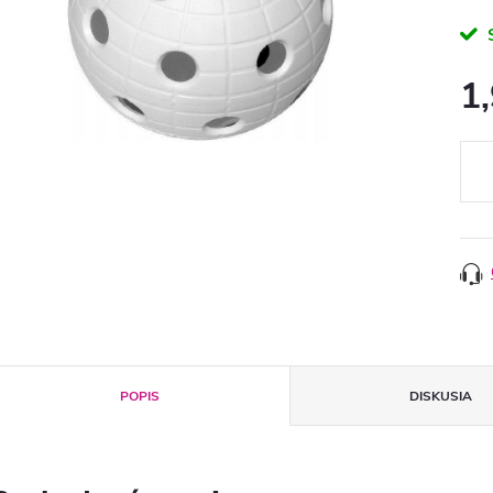
1
Jedn
cena
POPIS
DISKUSIA