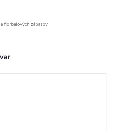
vne florbalových zápasov
ovar