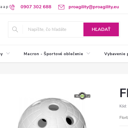
0907 302 688
proagility@proagility.eu
a a platba
Ochrana osobných údajov / GDPR
Výdajné miesto
HĽADAŤ
by
Macron - Športové oblečenie
Vybavenie 
F
Kód:
Flor