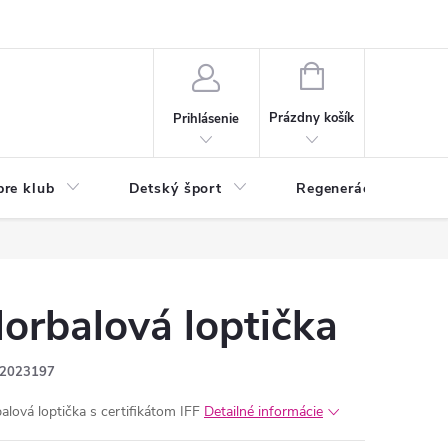
O nás
Odstúpenie od zmluvy
Veľkoobchod
Reklamácie - RSO
NÁKUPNÝ
KOŠÍK
Prázdny košík
Prihlásenie
pre klub
Detský šport
Regenerácia
lorbalová loptička
2023197
balová loptička s certifikátom IFF
Detailné informácie