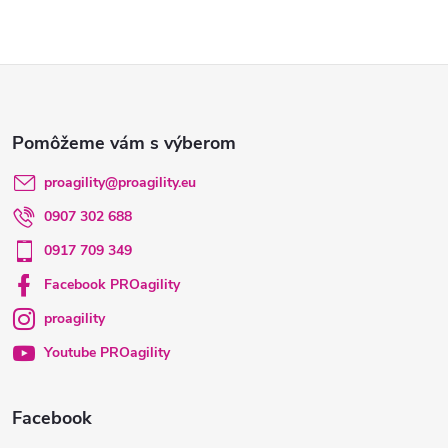
Z
á
p
proagility
@
proagility.eu
0907 302 688
ä
0917 709 349
t
Facebook PROagility
proagility
i
Youtube PROagility
e
Facebook