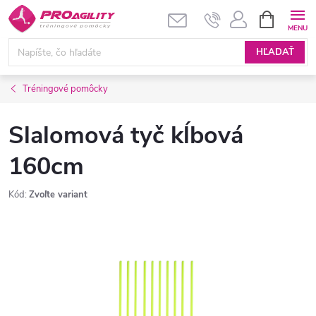
Prejsť
NÁKUPN
KOŠÍK
na
obsah
HĽADAŤ
Tréningové pomôcky
Slalomová tyč kĺbová
160cm
Kód:
Zvoľte variant