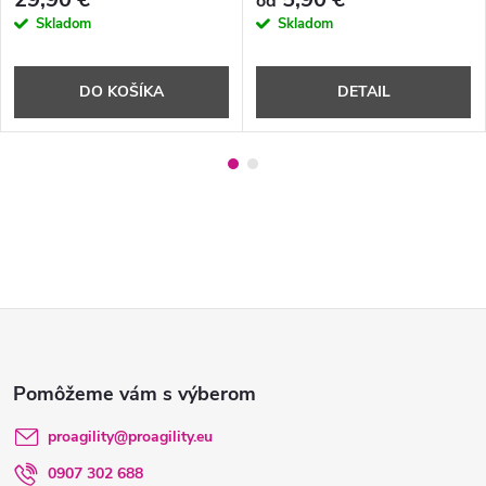
od
Skladom
Skladom
DO KOŠÍKA
DETAIL
Z
á
p
proagility
@
proagility.eu
0907 302 688