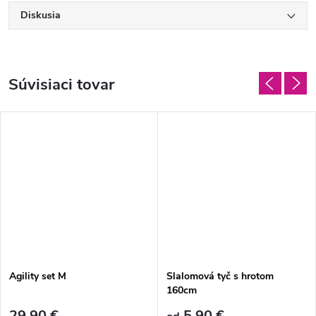
Diskusia
Súvisiaci tovar
Agility set M
Slalomová tyč s hrotom
160cm
29,90 €
5,90 €