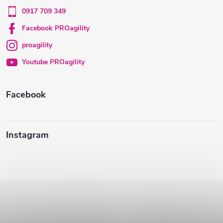
ä
0917 709 349
t
Facebook PROagility
proagility
i
Youtube PROagility
e
Facebook
Instagram