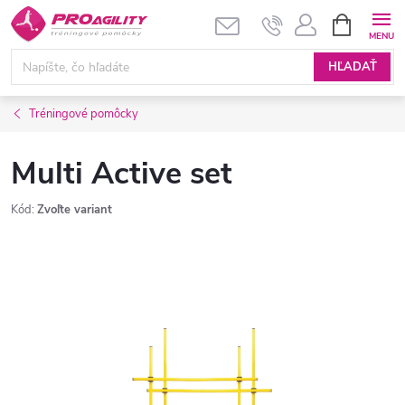
Prejsť
NÁKUPN
KOŠÍK
na
obsah
HĽADAŤ
Tréningové pomôcky
Multi Active set
Kód:
Zvoľte variant