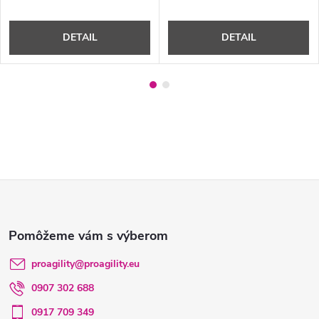
DETAIL
DETAIL
Z
á
p
proagility
@
proagility.eu
0907 302 688
ä
0917 709 349