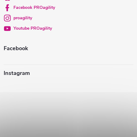
t
Facebook PROagility
proagility
i
Youtube PROagility
e
Facebook
Instagram