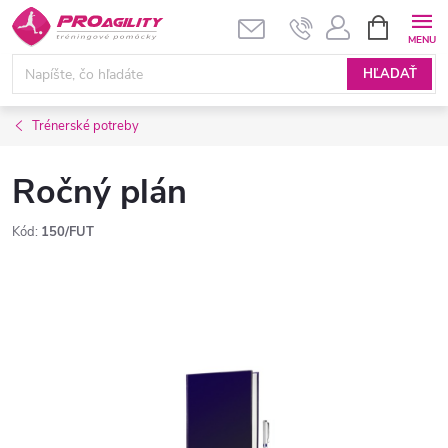
Prejsť
NÁKUPN
KOŠÍK
na
obsah
HĽADAŤ
Trénerské potreby
Ročný plán
Kód:
150/FUT