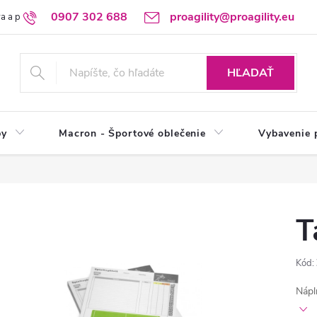
0907 302 688
proagility@proagility.eu
a a platba
Ochrana osobných údajov / GDPR
Výdajné miesto
HĽADAŤ
by
Macron - Športové oblečenie
Vybavenie 
T
Kód:
Nápl