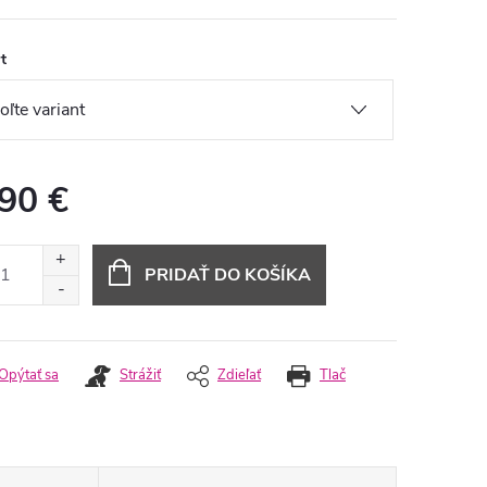
t
,90 €
otková
:
PRIDAŤ DO KOŠÍKA
Opýtať sa
Strážiť
Zdieľať
Tlač