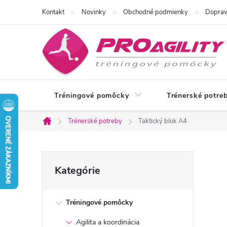
Prejsť
Kontakt
Novinky
Obchodné podmienky
Doprav
na
obsah
Tréningové pomôcky
Trénerské potre
Trénerské potreby
Taktický blok A4
Domov
B
Preskočiť
Kategórie
kategórie
o
Tréningové pomôcky
č
Agilita a koordinácia