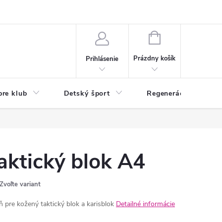
O nás
Odstúpenie od zmluvy
Veľkoobchod
Reklamácie - RSO
NÁKUPNÝ
KOŠÍK
Prázdny košík
Prihlásenie
pre klub
Detský šport
Regenerácia
aktický blok A4
Zvoľte variant
ň pre kožený taktický blok a karisblok
Detailné informácie