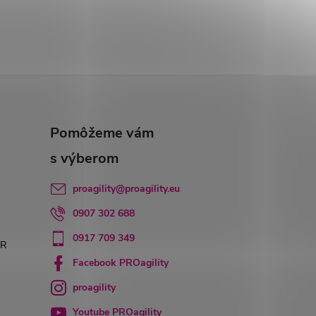
proagility
@
proagility.eu
0907 302 688
0917 709 349
PR
Facebook PROagility
proagility
Youtube PROagility