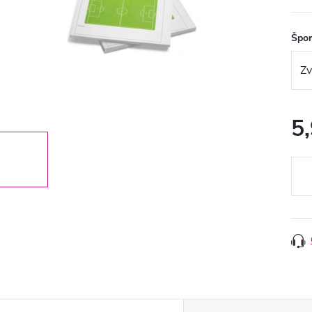
Špor
5
Jedn
cena