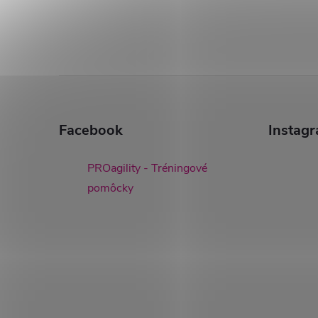
Z
á
Facebook
Instag
p
PROagility - Tréningové
ä
pomôcky
t
i
e