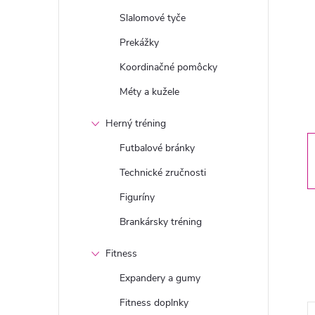
n
Slalomové tyče
ý
Prekážky
Koordinačné pomôcky
p
Méty a kužele
a
Herný tréning
n
Futbalové bránky
Technické zručnosti
e
Figuríny
l
Brankársky tréning
Fitness
Expandery a gumy
Fitness doplnky