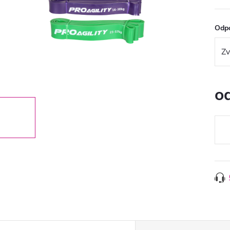
Odp
o
Jedn
cena