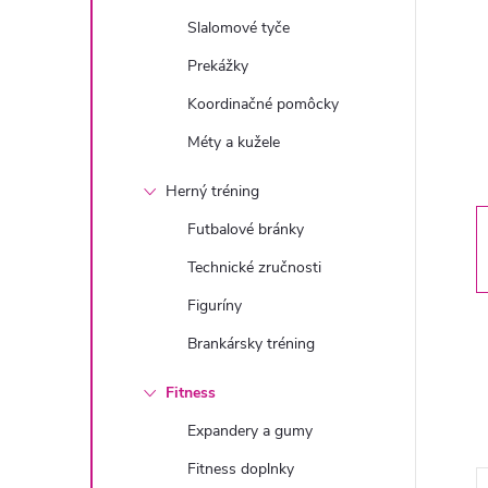
n
Slalomové tyče
ý
Prekážky
Koordinačné pomôcky
p
Méty a kužele
a
Herný tréning
n
Futbalové bránky
Technické zručnosti
e
Figuríny
l
Brankársky tréning
Fitness
Expandery a gumy
Fitness doplnky