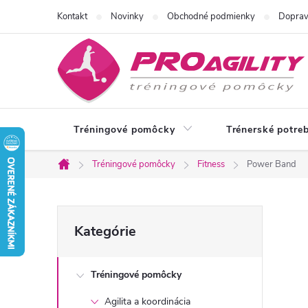
Prejsť
Kontakt
Novinky
Obchodné podmienky
Doprav
na
obsah
Tréningové pomôcky
Trénerské potre
Tréningové pomôcky
Fitness
Power Band
Domov
B
Preskočiť
Kategórie
kategórie
o
Tréningové pomôcky
č
Agilita a koordinácia