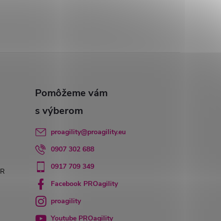
proagility
@
proagility.eu
0907 302 688
0917 709 349
PR
Facebook PROagility
proagility
Youtube PROagility