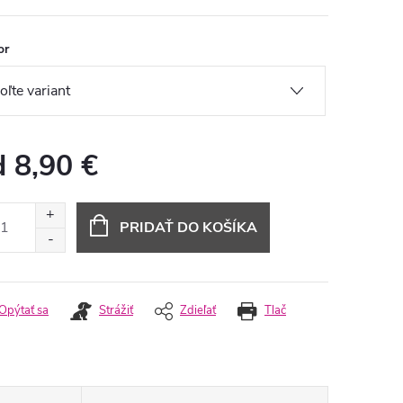
or
d
8,90 €
otková
:
PRIDAŤ DO KOŠÍKA
Opýtať sa
Strážiť
Zdieľať
Tlač