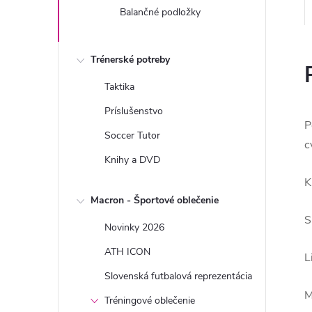
Balančné podložky
Trénerské potreby
Taktika
Príslušenstvo
P
Soccer Tutor
c
Knihy a DVD
K
Macron - Športové oblečenie
S
Novinky 2026
ATH ICON
L
Slovenská futbalová reprezentácia
M
Tréningové oblečenie