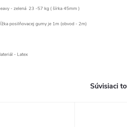
eavy - zelená 23 -57 kg ( šírka 45mm )
ĺžka posilňovacej gumy je 1m (obvod - 2m)
ateriál - Latex
Súvisiaci t