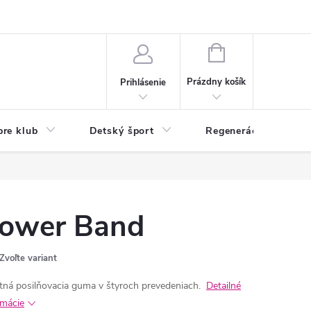
O nás
Odstúpenie od zmluvy
Veľkoobchod
Reklamácie - RSO
NÁKUPNÝ
KOŠÍK
Prázdny košík
Prihlásenie
pre klub
Detský šport
Regenerácia
ower Band
Zvoľte variant
itná posilňovacia guma v štyroch prevedeniach.
Detailné
rmácie