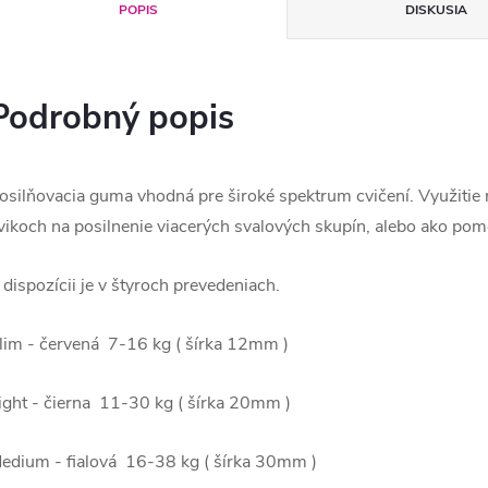
POPIS
DISKUSIA
Podrobný popis
osilňovacia guma vhodná pre široké spektrum cvičení. Využitie 
vikoch na posilnenie viacerých svalových skupín, alebo ako pom
 dispozícii je v štyroch prevedeniach.
lim - červená 7-16 kg ( šírka 12mm )
ight - čierna 11-30 kg ( šírka 20mm )
edium - fialová 16-38 kg ( šírka 30mm )