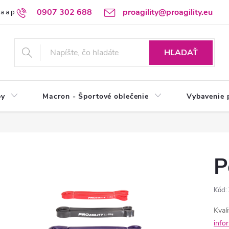
0907 302 688
proagility@proagility.eu
a a platba
Ochrana osobných údajov / GDPR
Výdajné miesto
HĽADAŤ
by
Macron - Športové oblečenie
Vybavenie 
P
Kód:
Kval
info