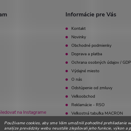
ram
Informácie pre Vás
Kontakt
Novinky
Obchodné podmienky
Doprava a platba
Ochrana osobných údajov / GD
Výdajné miesto
O nás
Odstúpenie od zmluvy
Veľkoobchod
Reklamácie - RSO
Sledovať na Instagrame
Veľkostná tabuľka MACRON
BLOG
Používame cookies, aby sme Vám umožnili pohodlné prehliadanie 
analýze prevádzky webu neustále zlepšovali jeho funkcie, výkon a p