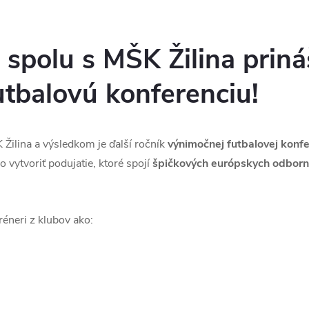
 spolu s MŠK Žilina prin
tbalovú konferenciu!
K Žilina a výsledkom je ďalší ročník
výnimočnej futbalovej konfe
vytvoriť podujatie, ktoré spojí
špičkových európskych odborn
éneri z klubov ako: