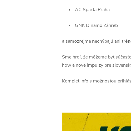
AC Sparta Praha
GNK Dinamo Záhreb
a samozrejme nechýbajú ani
trén
Sme hrdí, že môžeme byť súčasťou 
how a nové impulzy pre slovenský
Komplet info s možnosťou prihlá