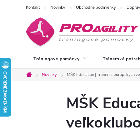
Prejsť
Kontakt
Novinky
Obchodné podmienky
Doprav
na
obsah
Tréningové pomôcky
Trénerské potre
Novinky
MŠK Education | Tréneri z európskych veľ
Domov
MŠK Educat
veľkoklubov