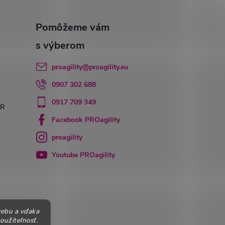
proagility
@
proagility.eu
0907 302 688
0917 709 349
PR
Facebook PROagility
proagility
Youtube PROagility
webu a vďaka
oužiteľnosť.