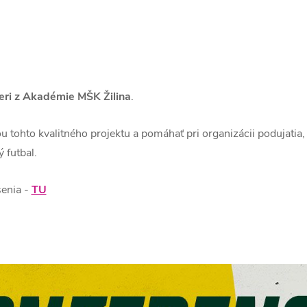
eri z Akadémie MŠK Žilina
.
tohto kvalitného projektu a pomáhať pri organizácii podujatia, 
 futbal.
senia -
TU