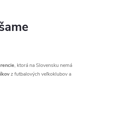
ášame
rencie
, ktorá na Slovensku nemá
íkov
z futbalových veľkoklubov a