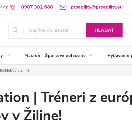
0907 302 688
proagility@proagility.eu
a a platba
Ochrana osobných údajov / GDPR
Výdajné miesto
HĽADAŤ
by
Macron - Športové oblečenie
Vybavenie 
koklubov v Žiline!
ion | Tréneri z eur
 v Žiline!