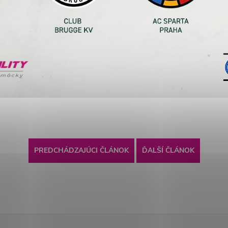
PREDCHÁDZAJÚCI ČLÁNOK
ĎALŠÍ ČLÁNOK