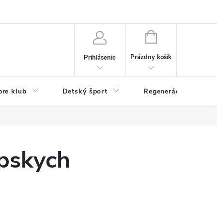
O nás
Odstúpenie od zmluvy
Veľkoobchod
Reklamácie - RSO
NÁKUPNÝ
KOŠÍK
Prázdny košík
Prihlásenie
pre klub
Detský šport
Regenerácia
ópskych