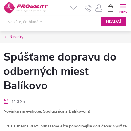
Prejsť
NÁKUPN
KOŠÍK
na
obsah
HĽADAŤ
Novinky
Spúšťame dopravu do
odberných miest
Balíkovo
11.3.25
Novinka na e-shope: Spolupráca s Balíkovom!
Od
10. marca 2025
prinášame ešte pohodlnejšie doručenie! Využite