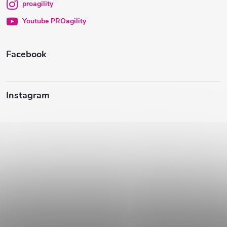
proagility
i
Youtube PROagility
e
Facebook
Instagram