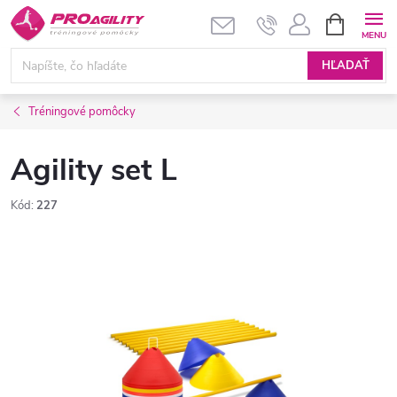
Prejsť
NÁKUPN
KOŠÍK
na
obsah
HĽADAŤ
Tréningové pomôcky
Agility set L
Kód:
227