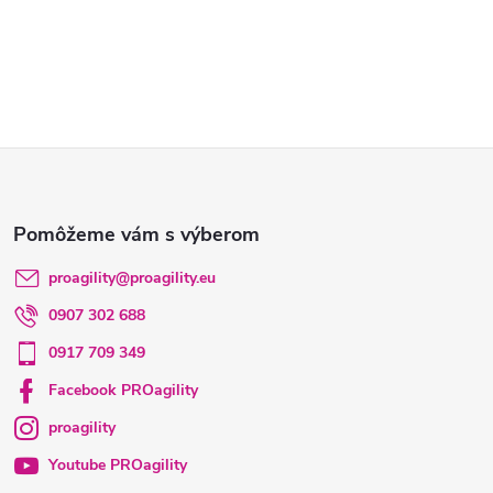
Z
á
p
proagility
@
proagility.eu
0907 302 688
ä
0917 709 349
t
Facebook PROagility
proagility
i
Youtube PROagility