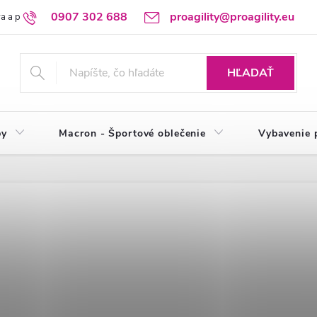
0907 302 688
proagility@proagility.eu
a a platba
Ochrana osobných údajov / GDPR
Výdajné miesto
HĽADAŤ
by
Macron - Športové oblečenie
Vybavenie 