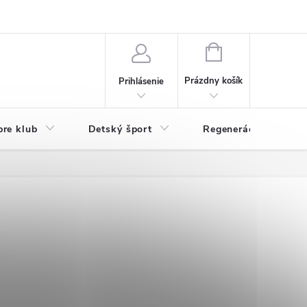
O nás
Odstúpenie od zmluvy
Veľkoobchod
Reklamácie - RSO
NÁKUPNÝ
KOŠÍK
Prázdny košík
Prihlásenie
pre klub
Detský šport
Regenerácia