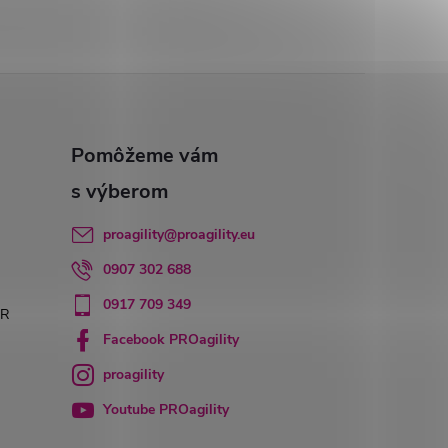
proagility
@
proagility.eu
0907 302 688
0917 709 349
PR
Facebook PROagility
proagility
Youtube PROagility