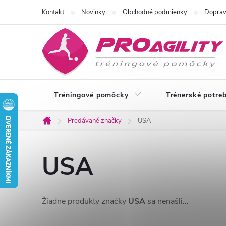
Prejsť
Kontakt
Novinky
Obchodné podmienky
Doprav
na
obsah
Tréningové pomôcky
Trénerské potre
Predávané značky
USA
Domov
USA
Žiadne produkty značky
USA
sa nenašli...