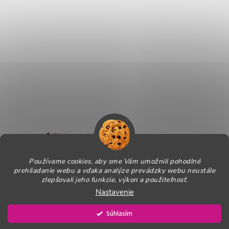
Sledovať na Instagrame
Používame cookies, aby sme Vám umožnili pohodlné
Informácie pre Vás
prehliadanie webu a vďaka analýze prevádzky webu neustále
zlepšovali jeho funkcie, výkon a použiteľnosť.
Nastavenie
Copyright 2026
PROagility - Tréningové pomôcky
. Všetky práva
vyhradené.
Upraviť nastavenie cookies
Súhlasím