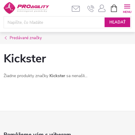
Prejsť
NÁKUPN
KOŠÍK
na
obsah
HĽADAŤ
Predávané značky
Kickster
Žiadne produkty značky
Kickster
sa nenašli...
Z
á