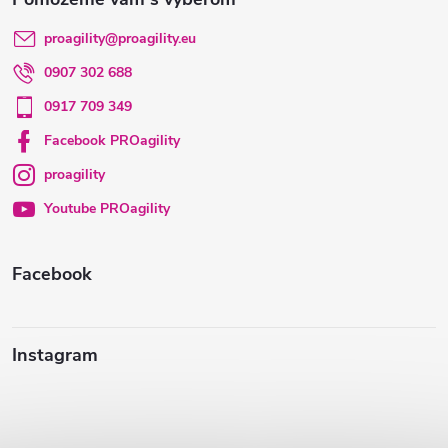
p
proagility
@
proagility.eu
0907 302 688
ä
0917 709 349
t
Facebook PROagility
proagility
i
Youtube PROagility
e
Facebook
Instagram