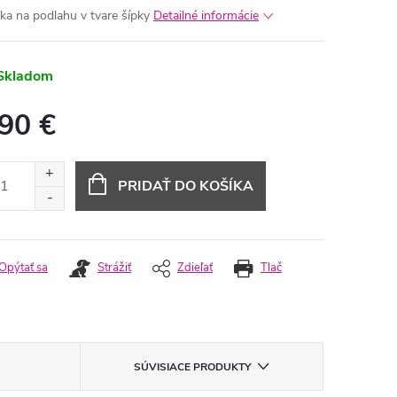
ka na podlahu v tvare šípky
Detailné informácie
Skladom
,90 €
otková
:
PRIDAŤ DO KOŠÍKA
Opýtať sa
Strážiť
Zdieľať
Tlač
SÚVISIACE PRODUKTY