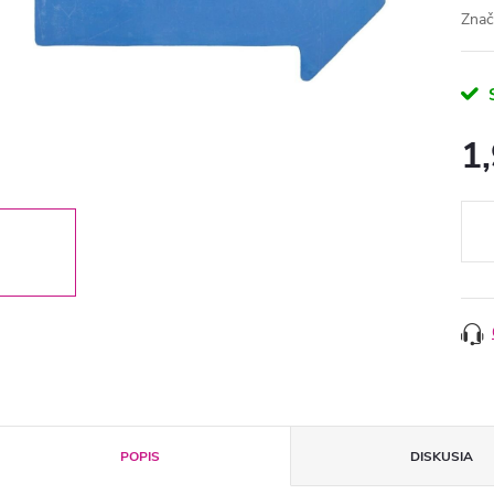
Znač
1
Jedn
cena
POPIS
DISKUSIA