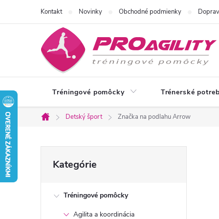
Prejsť
Kontakt
Novinky
Obchodné podmienky
Doprav
na
obsah
Tréningové pomôcky
Trénerské potre
Detský šport
Značka na podlahu Arrow
Domov
B
Preskočiť
Kategórie
kategórie
o
Tréningové pomôcky
č
Agilita a koordinácia