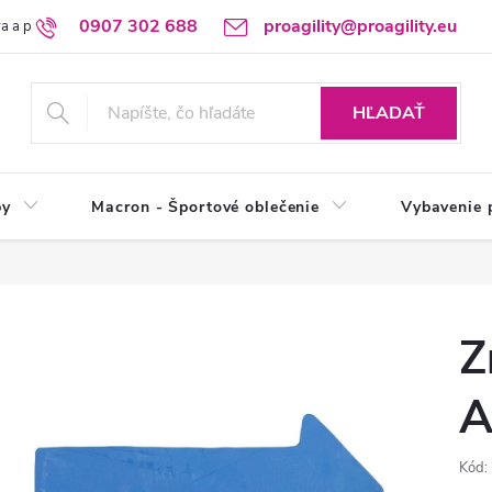
0907 302 688
proagility@proagility.eu
a a platba
Ochrana osobných údajov / GDPR
Výdajné miesto
HĽADAŤ
by
Macron - Športové oblečenie
Vybavenie 
Z
A
Kód: