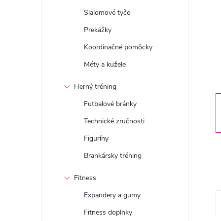
n
Slalomové tyče
ý
Prekážky
Koordinačné pomôcky
p
Méty a kužele
a
Herný tréning
n
Futbalové bránky
Technické zručnosti
e
Figuríny
l
Brankársky tréning
Fitness
Expandery a gumy
Fitness doplnky