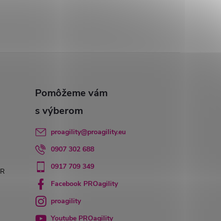
proagility
@
proagility.eu
0907 302 688
0917 709 349
PR
Facebook PROagility
proagility
Youtube PROagility