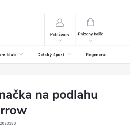
O nás
Odstúpenie od zmluvy
Veľkoobchod
Reklamácie - RSO
NÁKUPNÝ
KOŠÍK
Prázdny košík
Prihlásenie
pre klub
Detský šport
Regenerácia
načka na podlahu
rrow
2023183