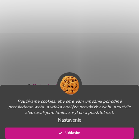
Sledovať na Instagrame
Používame cookies, aby sme Vám umožnili pohodlné
Informácie pre Vás
prehliadanie webu a vďaka analýze prevádzky webu neustále
zlepšovali jeho funkcie, výkon a použiteľnosť.
Nastavenie
Copyright 2026
PROagility - Tréningové pomôcky
. Všetky práva
vyhradené.
Upraviť nastavenie cookies
Súhlasím