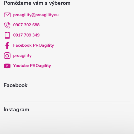
á
p
proagility
@
proagility.eu
0907 302 688
ä
0917 709 349
t
Facebook PROagility
proagility
i
Youtube PROagility
e
Facebook
Instagram