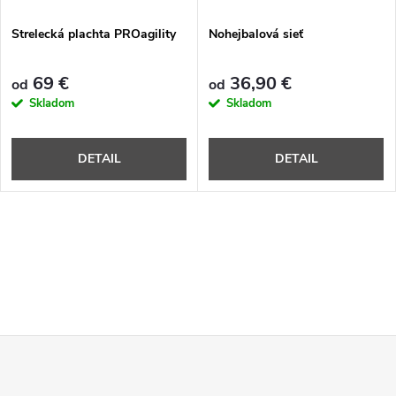
Strelecká plachta PROagility
Nohejbalová sieť
69 €
36,90 €
od
od
Skladom
Skladom
DETAIL
DETAIL
Z