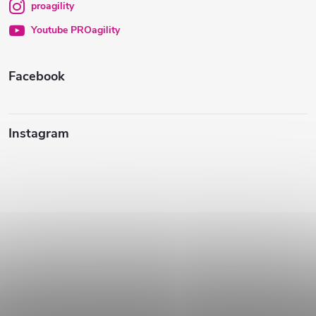
proagility
i
Youtube PROagility
e
Facebook
Instagram