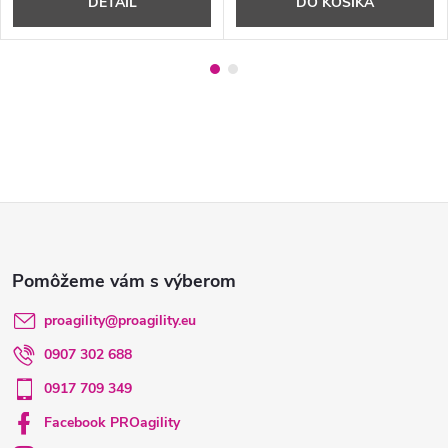
DETAIL
DO KOŠÍKA
Z
á
p
proagility
@
proagility.eu
0907 302 688
ä
0917 709 349
t
Facebook PROagility