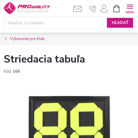
Prejsť
NÁKUPN
KOŠÍK
na
obsah
HĽADAŤ
Vybavenie pre klub
Striedacia tabuľa
Kód:
166