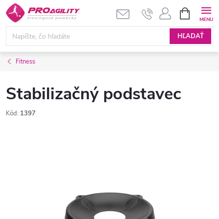
Prejsť
NÁKUPN
KOŠÍK
na
obsah
HĽADAŤ
Fitness
Stabilizačný podstavec
Kód:
1397