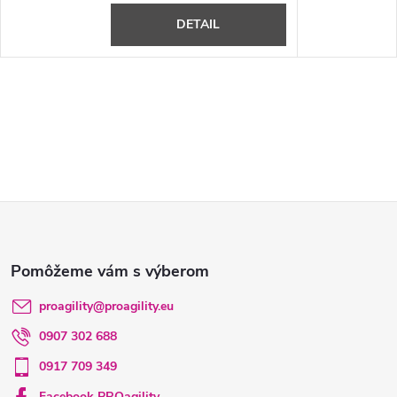
DETAIL
Z
á
p
proagility
@
proagility.eu
0907 302 688
ä
0917 709 349
Facebook PROagility