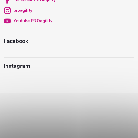
t
proagility
i
Youtube PROagility
e
Facebook
Instagram