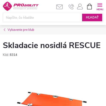
Prejsť
NÁKUPN
KOŠÍK
na
obsah
HĽADAŤ
Vybavenie pre klub
Skladacie nosidlá RESCUE
Kód:
8314