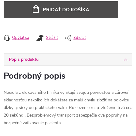
cena:
PRIDAŤ DO KOŠÍKA
Opýtať sa
Strážiť
Zdieľať
Popis produktu
Podrobný popis
Nosidlá z eloxovaného hliníka vynikajú svojou pevnosťou a zároveň
skladnosťou nakoľko ich dokážete za malú chvíľu zložiť na polovicu
dĺžky aj šírky do praktického vaku. Rozloženie resp. zloženie trvá cca
20 sekúnd . Bezproblémový transport zabezpečia dva popruhy na
bezpečné zafixovanie pacienta.