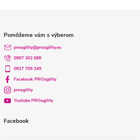
Z
á
p
proagility
@
proagility.eu
0907 302 688
ä
0917 709 349
t
Facebook PROagility
proagility
i
Youtube PROagility
e
Facebook