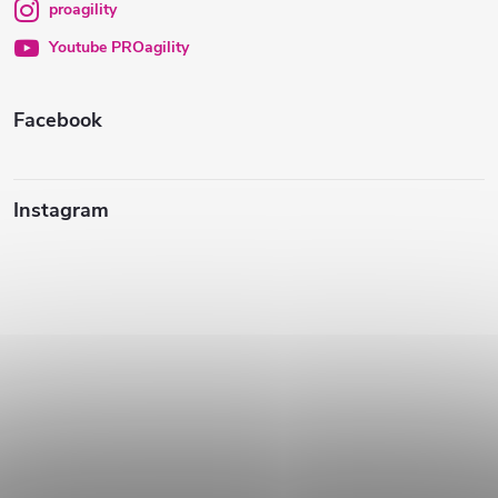
proagility
i
Youtube PROagility
e
Facebook
Instagram