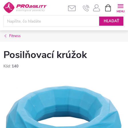
Prejsť
NÁKUPN
KOŠÍK
na
obsah
HĽADAŤ
Fitness
Posilňovací krúžok
Kód:
140