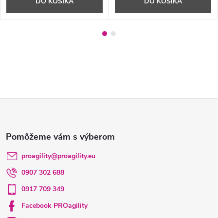
DO KOŠÍKA
DO KOŠÍKA
Z
á
p
proagility
@
proagility.eu
0907 302 688
ä
0917 709 349
t
Facebook PROagility