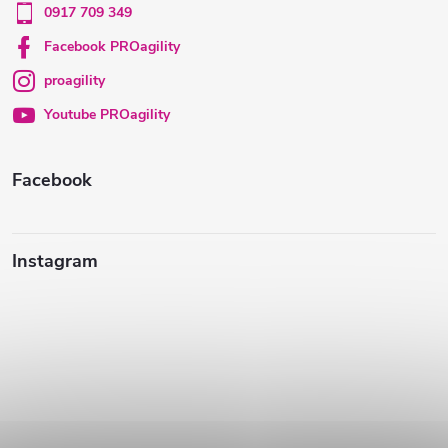
0917 709 349
t
Facebook PROagility
proagility
i
Youtube PROagility
e
Facebook
Instagram