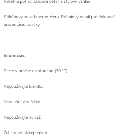
Reliéfna potlač: Dodáva detail a štýlový vzhľad.
Silikónový znak Macron Hero: Prémiový detail pre dokonalú
prezentáciu značky.
Informácie:
Perte v práčke na studeno (30 °C).
Nepoužívajte bielidlo.
Neusušte v sušičke.
Nepoužívajte aviváž.
Žehlite pri nízkej teplote.