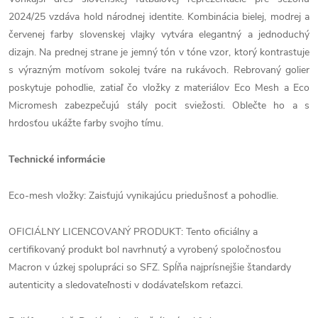
2024/25 vzdáva hold národnej identite. Kombinácia bielej, modrej a
červenej farby slovenskej vlajky vytvára elegantný a jednoduchý
dizajn. Na prednej strane je jemný tón v tóne vzor, ktorý kontrastuje
s výrazným motívom sokolej tváre na rukávoch. Rebrovaný golier
poskytuje pohodlie, zatiaľ čo vložky z materiálov Eco Mesh a Eco
Micromesh zabezpečujú stály pocit sviežosti. Oblečte ho a s
hrdosťou ukážte farby svojho tímu.
Technické informácie
Eco-mesh vložky: Zaisťujú vynikajúcu priedušnosť a pohodlie.
OFICIÁLNY LICENCOVANÝ PRODUKT: Tento oficiálny a
certifikovaný produkt bol navrhnutý a vyrobený spoločnosťou
Macron v úzkej spolupráci so SFZ. Spĺňa najprísnejšie štandardy
autenticity a sledovateľnosti v dodávateľskom reťazci.