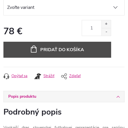
78 €
Jednotková
cena:
PRIDAŤ DO KOŠÍKA
Opýtať sa
Strážiť
Zdieľať
Popis produktu
Podrobný popis
Vonkajší dres slovenskej futbalovej reprezentácie pre sezónu