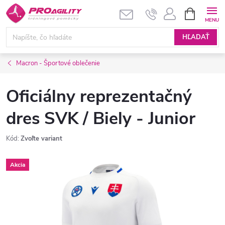
Prejsť
NÁKUPN
KOŠÍK
na
obsah
HĽADAŤ
Macron - Športové oblečenie
Oficiálny reprezentačný
dres SVK / Biely - Junior
Kód:
Zvoľte variant
Akcia