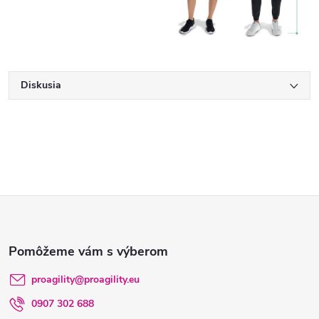
Diskusia
Z
á
p
proagility
@
proagility.eu
0907 302 688
ä