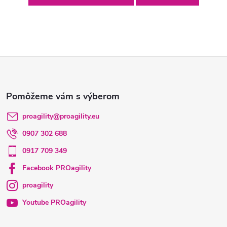
Z
á
p
proagility
@
proagility.eu
0907 302 688
ä
0917 709 349
t
Facebook PROagility
proagility
i
Youtube PROagility
e