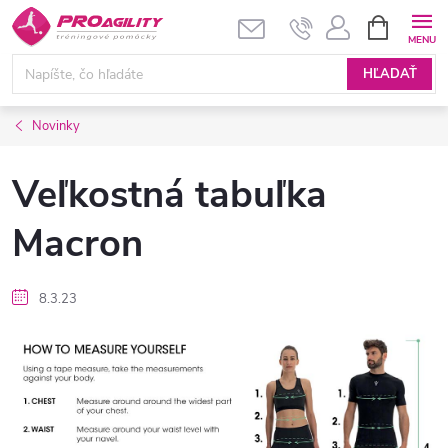
Prejsť
NÁKUPN
KOŠÍK
na
obsah
HĽADAŤ
Novinky
Veľkostná tabuľka
Macron
8.3.23