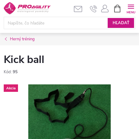
Prejsť
NÁKUPN
KOŠÍK
na
obsah
HĽADAŤ
Herný tréning
Kick ball
Kód:
95
Akcia