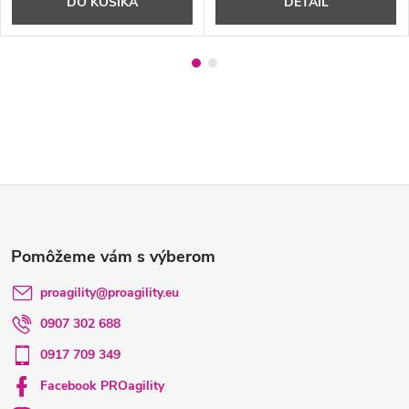
DO KOŠÍKA
DETAIL
Z
á
p
proagility
@
proagility.eu
0907 302 688
ä
0917 709 349
t
Facebook PROagility