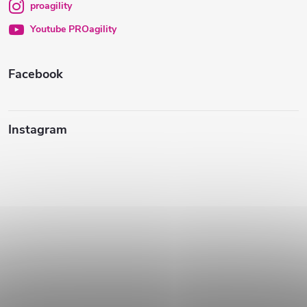
proagility
i
Youtube PROagility
e
Facebook
Instagram