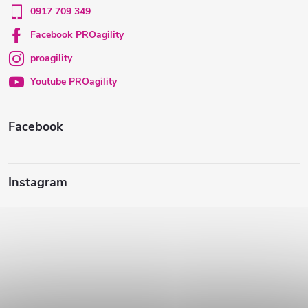
ä
0917 709 349
t
Facebook PROagility
proagility
i
Youtube PROagility
e
Facebook
Instagram