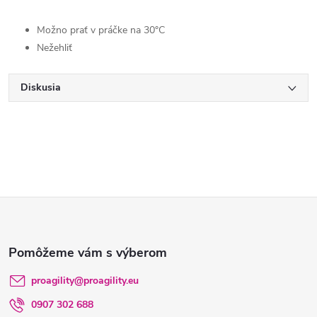
Možno prať v práčke na 30°C
Nežehliť
Diskusia
Z
á
p
proagility
@
proagility.eu
0907 302 688