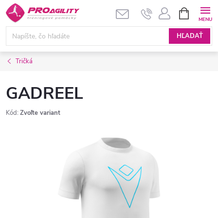
Prejsť
NÁKUPN
KOŠÍK
na
obsah
HĽADAŤ
Tričká
GADREEL
Kód:
Zvoľte variant