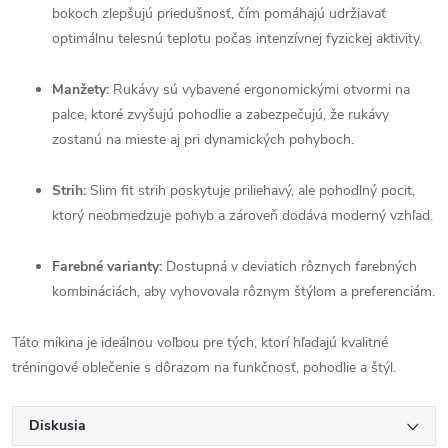
bokoch zlepšujú priedušnosť, čím pomáhajú udržiavať
optimálnu telesnú teplotu počas intenzívnej fyzickej aktivity.
Manžety:
Rukávy sú vybavené ergonomickými otvormi na
palce, ktoré zvyšujú pohodlie a zabezpečujú, že rukávy
zostanú na mieste aj pri dynamických pohyboch.
Strih:
Slim fit strih poskytuje priliehavý, ale pohodlný pocit,
ktorý neobmedzuje pohyb a zároveň dodáva moderný vzhľad.
Farebné varianty:
Dostupná v deviatich rôznych farebných
kombináciách, aby vyhovovala rôznym štýlom a preferenciám.
Táto mikina je ideálnou voľbou pre tých, ktorí hľadajú kvalitné
tréningové oblečenie s dôrazom na funkčnosť, pohodlie a štýl.
Diskusia