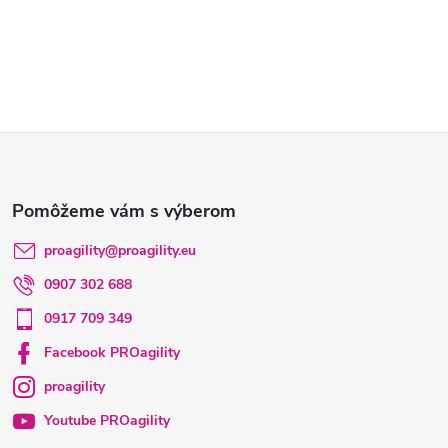
Z
á
p
proagility
@
proagility.eu
0907 302 688
ä
0917 709 349
t
Facebook PROagility
proagility
i
Youtube PROagility