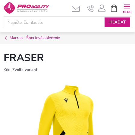
Prejsť
NÁKUPN
KOŠÍK
na
obsah
HĽADAŤ
Macron - Športové oblečenie
FRASER
Kód:
Zvoľte variant