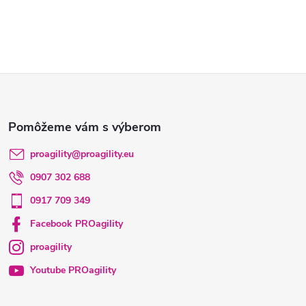
Z
á
p
proagility
@
proagility.eu
0907 302 688
ä
0917 709 349
t
Facebook PROagility
proagility
i
Youtube PROagility
e