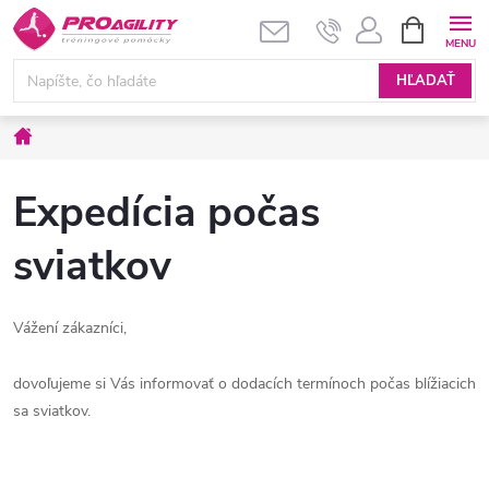
Prejsť
NÁKUPN
KOŠÍK
na
obsah
HĽADAŤ
Domov
Expedícia počas
sviatkov
Vážení zákazníci,
dovoľujeme si Vás informovať o dodacích termínoch počas blížiacich
sa sviatkov.