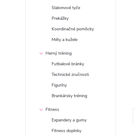
n
Slalomové tyče
ý
Prekážky
Koordinačné pomôcky
p
Méty a kužele
a
Herný tréning
n
Futbalové bránky
Technické zručnosti
e
Figuríny
l
Brankársky tréning
Fitness
Expandery a gumy
Fitness doplnky