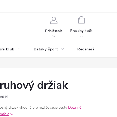
O nás
Odstúpenie od zmluvy
Veľkoobchod
Reklamácie - RSO
NÁKUPNÝ
KOŠÍK
Prázdny košík
Prihlásenie
pre klub
Detský šport
Regenerácia
ruhový držiak
V019
osný držiak vhodný pre rozlišovacie vesty
Detailné
rmácie