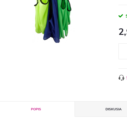
2
Jedn
cena
POPIS
DISKUSIA