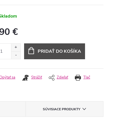
Skladom
,90 €
otková
:
PRIDAŤ DO KOŠÍKA
Opýtať sa
Strážiť
Zdieľať
Tlač
SÚVISIACE PRODUKTY