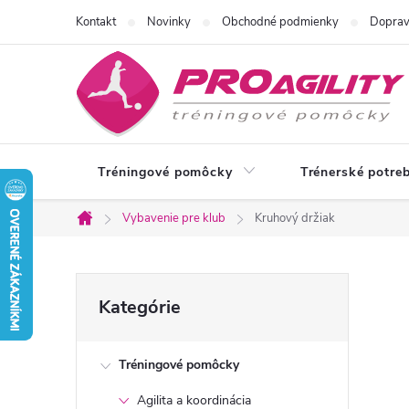
Prejsť
Kontakt
Novinky
Obchodné podmienky
Doprav
na
obsah
Tréningové pomôcky
Trénerské potre
Vybavenie pre klub
Kruhový držiak
Domov
B
Preskočiť
Kategórie
kategórie
o
Tréningové pomôcky
č
Agilita a koordinácia