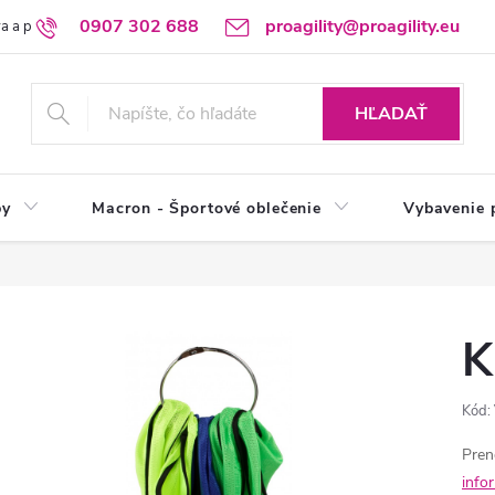
0907 302 688
proagility@proagility.eu
a a platba
Ochrana osobných údajov / GDPR
Výdajné miesto
HĽADAŤ
by
Macron - Športové oblečenie
Vybavenie 
K
Kód:
Pren
info