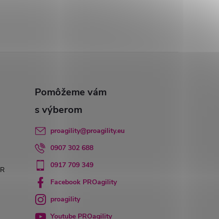
proagility
@
proagility.eu
0907 302 688
0917 709 349
PR
Facebook PROagility
proagility
Youtube PROagility