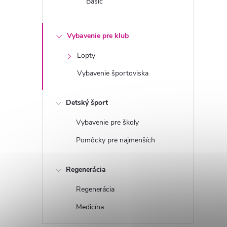
Basic
Vybavenie pre klub
Lopty
Vybavenie športoviska
Detský šport
Vybavenie pre školy
Pomôcky pre najmenších
Regenerácia
Regenerácia
Medicína