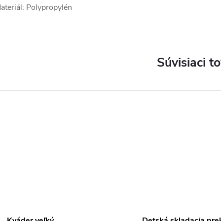
ateriál: Polypropylén
Súvisiaci t
Kváder veľký
Detská skladacia pre