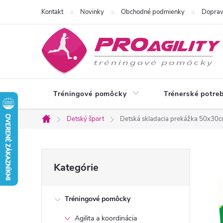
Prejsť
Kontakt
Novinky
Obchodné podmienky
Doprav
na
obsah
Tréningové pomôcky
Trénerské potre
Detský šport
Detská skladacia prekážka 50x30
Domov
B
Preskočiť
Kategórie
kategórie
o
Tréningové pomôcky
č
Agilita a koordinácia