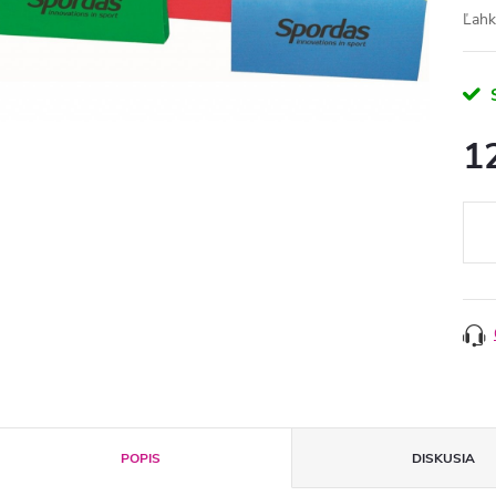
Ľahk
1
Jedn
cena
POPIS
DISKUSIA