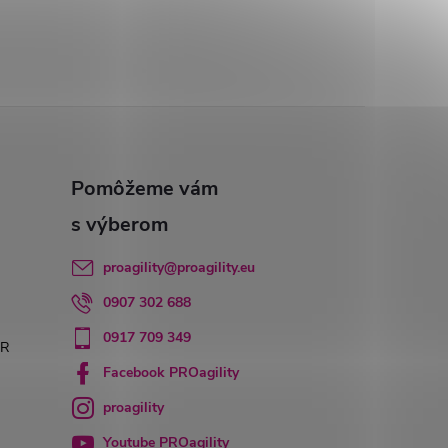
proagility
@
proagility.eu
0907 302 688
0917 709 349
PR
Facebook PROagility
proagility
Youtube PROagility