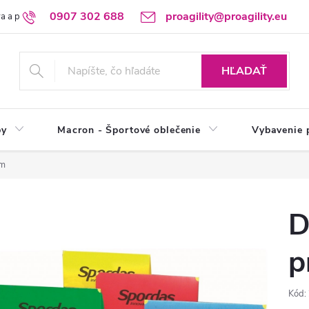
0907 302 688
proagility@proagility.eu
a a platba
Ochrana osobných údajov / GDPR
Výdajné miesto
HĽADAŤ
by
Macron - Športové oblečenie
Vybavenie 
cm
D
p
Kód: