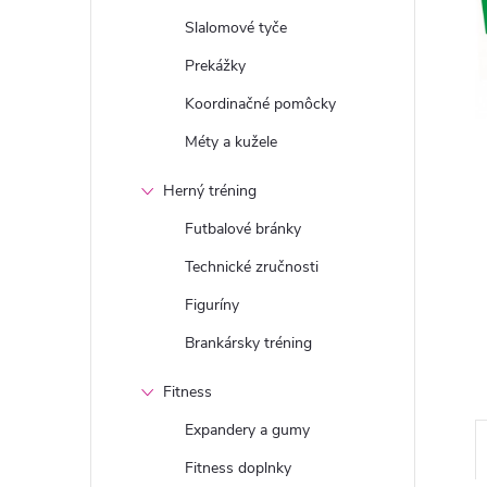
n
Slalomové tyče
ý
Prekážky
Koordinačné pomôcky
p
Méty a kužele
a
Herný tréning
n
Futbalové bránky
Technické zručnosti
e
Figuríny
l
Brankársky tréning
Fitness
Expandery a gumy
Fitness doplnky