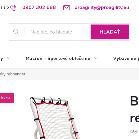
0907 302 688
proagility@proagility.eu
a a platba
Ochrana osobných údajov / GDPR
Výdajné miesto
HĽADAŤ
by
Macron - Športové oblečenie
Vybavenie 
sky rebounder
B
Akcia
r
Kód: