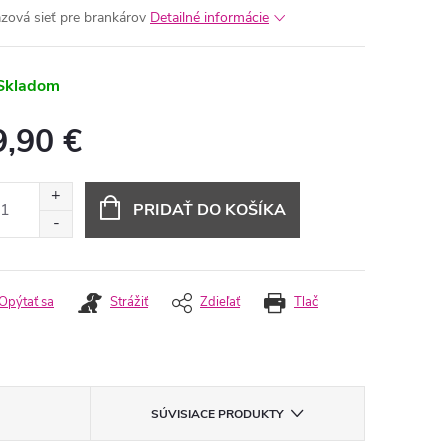
zová sieť pre brankárov
Detailné informácie
Skladom
9,90 €
otková
:
PRIDAŤ DO KOŠÍKA
Opýtať sa
Strážiť
Zdieľať
Tlač
SÚVISIACE PRODUKTY