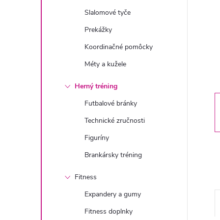
n
Slalomové tyče
ý
Prekážky
Koordinačné pomôcky
p
Méty a kužele
a
Herný tréning
n
Futbalové bránky
Technické zručnosti
e
Figuríny
l
Brankársky tréning
Fitness
Expandery a gumy
Fitness doplnky