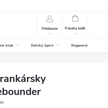
O nás
Odstúpenie od zmluvy
Veľkoobchod
Reklamácie - RSO
NÁKUPNÝ
KOŠÍK
Prázdny košík
Prihlásenie
pre klub
Detský šport
Regenerácia
rankársky
ebounder
58