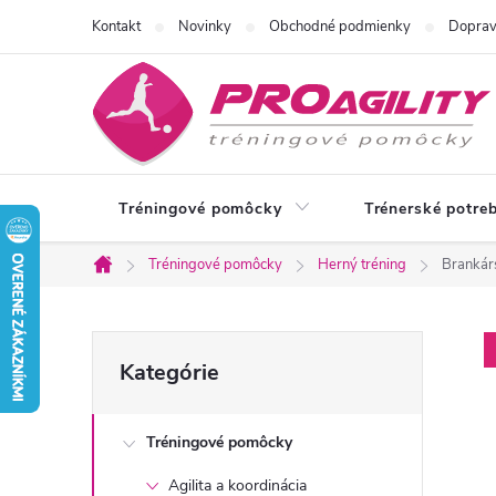
Prejsť
Kontakt
Novinky
Obchodné podmienky
Doprav
na
obsah
Tréningové pomôcky
Trénerské potre
Tréningové pomôcky
Herný tréning
Brankár
Domov
B
Preskočiť
Kategórie
kategórie
o
Tréningové pomôcky
č
Agilita a koordinácia