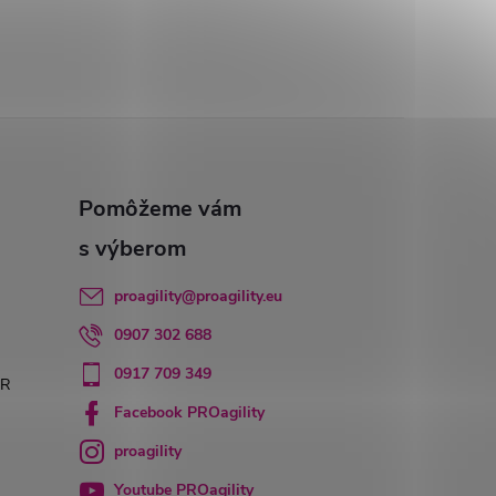
proagility
@
proagility.eu
0907 302 688
0917 709 349
PR
Facebook PROagility
proagility
Youtube PROagility