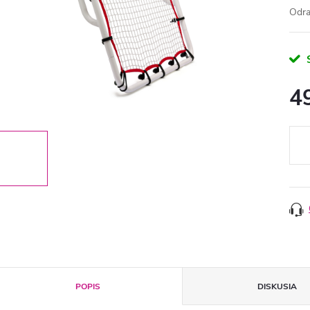
Odra
4
Jedn
cena
POPIS
DISKUSIA