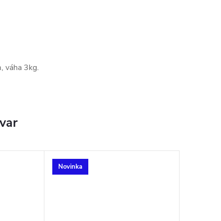
, váha 3kg.
ovar
Novinka