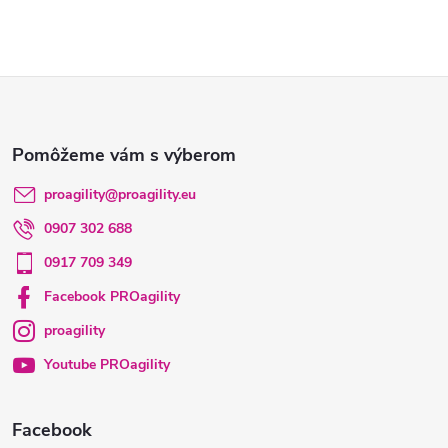
Z
á
p
proagility
@
proagility.eu
0907 302 688
ä
0917 709 349
t
Facebook PROagility
proagility
i
Youtube PROagility
e
Facebook