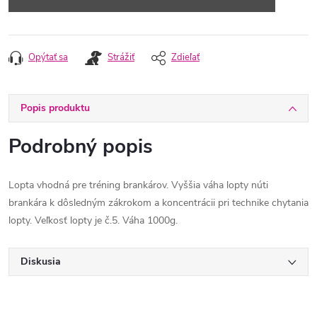
Opýtať sa
Strážiť
Zdieľať
Popis produktu
Podrobný popis
Lopta vhodná pre tréning brankárov. Vyššia váha lopty núti
brankára k dôsledným zákrokom a koncentrácii pri technike chytania
lopty. Veľkosť lopty je č.5. Váha 1000g.
Diskusia