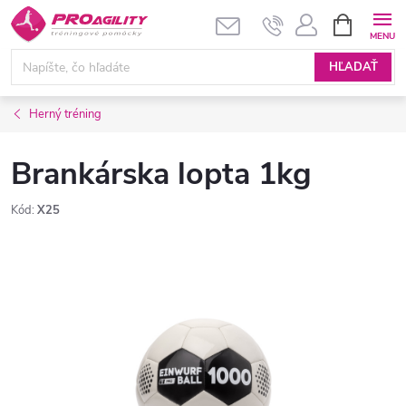
Prejsť
NÁKUPN
KOŠÍK
na
obsah
HĽADAŤ
Herný tréning
Brankárska lopta 1kg
Kód:
X25