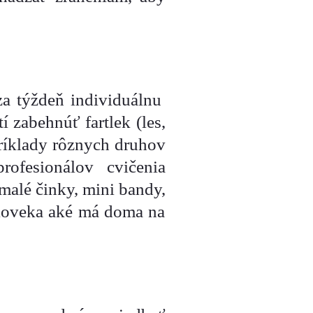
za týždeň individuálnu
 zabehnúť fartlek (les,
 príklady rôznych druhov
ofesionálov cvičenia
malé činky, mini bandy,
 človeka aké má doma na