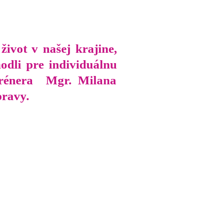
ivot v našej krajine,
hodli pre individuálnu
 trénera Mgr. Milana
rípravy.