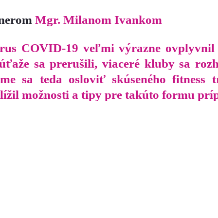
rénerom
Mgr. Milanom Ivankom
us COVID-19 veľmi výrazne ovplyvnil ž
ťaže sa prerušili, viaceré kluby sa roz
sme sa teda osloviť skúseného fitness
lížil možnosti a tipy pre takúto formu p