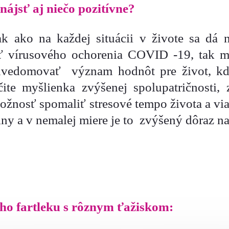
 nájsť aj niečo pozitívne?
tak ako na každej situácii v živote sa dá 
ť vírusového ochorenia COVID -19, tak m
i uvedomovať význam hodnôt pre život, kd
rčite myšlienka zvýšenej spolupatričnosti,
i možnosť spomaliť stresové tempo života a v
ny a v nemalej miere je to zvýšený dôraz na
eho fartleku s rôznym ťažiskom: