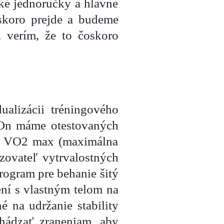
é jednoručky a hlavne
oskoro prejde a budeme
, verím, že to čoskoro
ualizácii tréningového
iOn máme otestovaných
oj VO2 max (maximálna
zovateľ vytrvalostných
program pre behanie šitý
ní s vlastným telom na
é na udržanie stability
chádzať zraneniam, aby