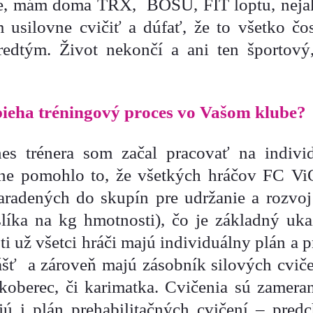
e, mám doma TRX, BOSU, FIT loptu, nejak
m usilovne cvičiť a dúfať, že to všetko č
redtým. Život nekončí a ani ten športový
eha tréningový proces vo Vašom klube?
s trénera som začal pracovať na individ
zne pomohlo to, že všetkých hráčov FC V
zaradených do skupín pre udržanie a rozv
líka na kg hmotnosti), čo je základný uka
i už všetci hráči majú individuálny plán a 
ášť a zároveň majú zásobník silových cviče
oberec, či karimatka. Cvičenia sú zameran
jú i plán prehabilitačných cvičení – pred