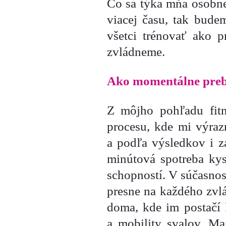
Čo sa týka mňa osobn
viacej času, tak bude
všetci trénovať ako p
zvládneme.
Ako momentálne prebi
Z môjho pohľadu fitne
procesu, kde mi výra
a podľa výsledkov i 
minútová spotreba kys
schopností. V súčasnost
presne na každého zvl
doma, kde im postačí k
a mobility svalov. Ma