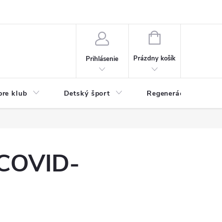
O nás
Odstúpenie od zmluvy
Veľkoobchod
Reklamácie - RSO
NÁKUPNÝ
KOŠÍK
Prázdny košík
Prihlásenie
pre klub
Detský šport
Regenerácia
 COVID-