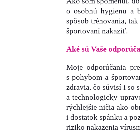
Ako som spomenul, dôle
o osobnú hygienu a b
spôsob trénovania, tak
športovaní nakaziť.
Aké sú Vaše odporúčan
Moje odporúčania pre
s pohybom a športovan
zdravia, čo súvisí i so
a technologicky uprav
rýchlejšie ničia ako o
i dostatok spánku a poz
riziko nakazenia vírusm