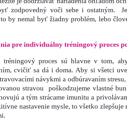
žité je dodržiavať nariadenia ohľadom och
yť zodpovedný voči sebe i ostatným. Je
 to by nemal byť žiadny problém, lebo člo
ia pre individuálny tréningový proces po
 tréningový proces sú hlavne v tom, aby
ím, cvičiť sa dá i doma. Aby si všetci uve
 stravovacími návykmi a odbúravaním stresu, l
ovanou stravou poškodzujeme vlastné bunk
bnovujú a tým strácame imunitu a privoláva
itívne nastavenie mysle, to všetko zlepšuje
i.