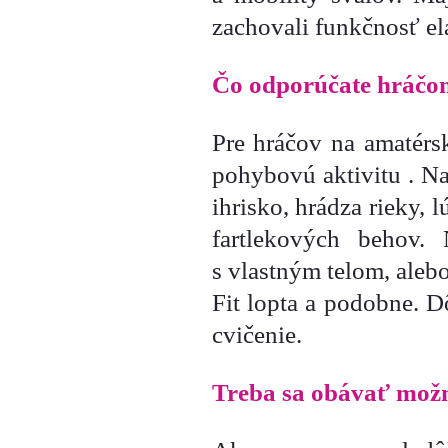
zachovali funkčnosť ela
Čo odporúčate hráčo
Pre hráčov na amatérs
pohybovú aktivitu . Na
ihrisko, hrádza rieky, 
fartlekových behov.
s vlastným telom, aleb
Fit lopta a podobne. D
cvičenie.
Treba sa obávať možn