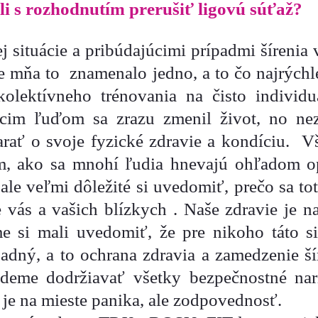
li s rozhodnutím prerušiť ligovú súťaž?
j situácie a pribúdajúcimi prípadmi šírenia 
re mňa to znamenalo jedno, a to čo najrýchl
olektívneho trénovania na čisto individ
úcim ľuďom sa zrazu zmenil život, no nez
tarať o svoje fyzické zdravie a kondíciu. V
m, ako sa mnohí ľudia hnevajú ohľadom opa
e ale veľmi dôležité si uvedomiť, prečo sa tot
e vás a vašich blízkych . Naše zdravie je na
e si mali uvedomiť, že pre nikoho táto sit
adný, a to ochrana zdravia a zamedzenie š
eme dodržiavať všetky bezpečnostné nari
je na mieste panika, ale zodpovednosť.