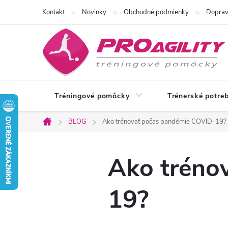
Prejsť
Kontakt
Novinky
Obchodné podmienky
Doprav
na
obsah
Tréningové pomôcky
Trénerské potre
BLOG
Ako trénovať počas pandémie COVID-19?
Domov
Ako tréno
19?