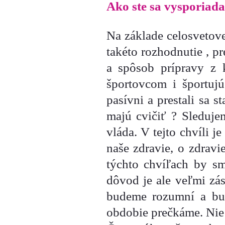
Ako ste sa vysporiada
Na základe celosvetove
takéto rozhodnutie , p
a spôsob prípravy z k
športovcom i športuj
pasívni a prestali sa s
majú cvičiť ? Sleduje
vláda. V tejto chvíli j
naše zdravie, o zdravi
týchto chvíľach by sm
dôvod je ale veľmi zás
budeme rozumní a bud
obdobie prečkáme. Nie 