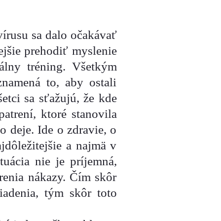
vírusu sa dalo očakávať
ejšie prehodiť myslenie
uálny tréning. Všetkým
namená to, aby ostali
šetci sa sťažujú, že kde
trení, ktoré stanovila
o deje. Ide o zdravie, o
jdôležitejšie a najmä v
uácia nie je príjemná,
írenia nákazy. Čím skôr
adenia, tým skôr toto