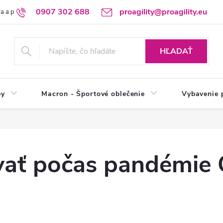
0907 302 688
proagility@proagility.eu
a a platba
Ochrana osobných údajov / GDPR
Výdajné miesto
HĽADAŤ
by
Macron - Športové oblečenie
Vybavenie 
vať počas pandémie