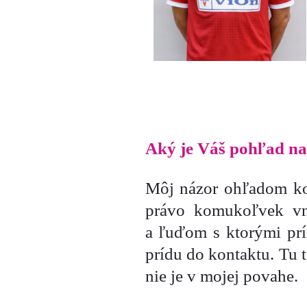
Aký je Váš pohľad na
Môj názor ohľadom ko
právo komukoľvek vn
a ľuďom s ktorými pr
prídu do kontaktu. Tu 
nie je v mojej povahe.