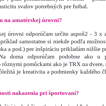
sticitu svalov potrebných pre futbal.
m na amatérskej úrovni?
kej úrovni odporúčam určite aspoň2 - 3 x 
príklad samostatne si niekde podľa možností
lúka a pod.) pre inšpiráciu prikladám nižšie
 Na doma odporúčam podobne ako u pr
o rôznymi pomôckami ako je TRX na dvere, 
ôležitá je kreativita a podmienky každého
osti nakazenia pri športovaní?