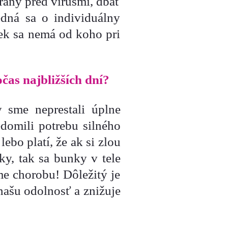
rany pred vírusmi, dbať
dná sa o individuálny
vek sa nemá od koho pri
čas najbližších dní?
 sme neprestali úplne
domili potrebu silného
ebo platí, že ak si zlou
y, tak sa bunky v tele
me chorobu! Dôležitý je
 našu odolnosť a znižuje