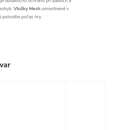
uje dodatočnú ochranu pri pádoch a
 pohyb.
Vložky Mesh
umiestnené v
ú pohodlie počas hry.
ovar