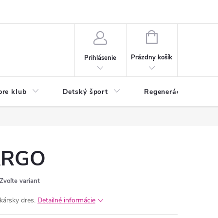
O nás
Odstúpenie od zmluvy
Veľkoobchod
Reklamácie - RSO
NÁKUPNÝ
KOŠÍK
Prázdny košík
Prihlásenie
pre klub
Detský šport
Regenerácia
ARGO
Zvoľte variant
kársky dres.
Detailné informácie