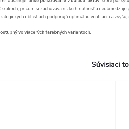
res obsahuje
ľahké polstrovanie v oblasti lakťov
, ktoré poskyt
ákrokoch, pričom si zachováva nízku hmotnosť a neobmedzuje
trategických oblastiach podporujú optimálnu ventiláciu a zvyšuj
ostupný vo viacerých farebných variantoch.
Súvisiaci t