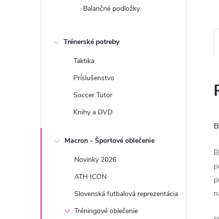
Balančné podložky
Trénerské potreby
Taktika
Príslušenstvo
Soccer Tutor
Knihy a DVD
B
Macron - Športové oblečenie
B
Novinky 2026
p
ATH ICON
p
n
Slovenská futbalová reprezentácia
Tréningové oblečenie