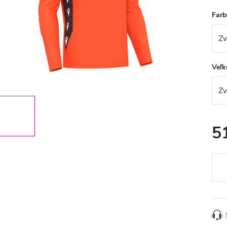
Farb
Veľk
5
Jedn
cena