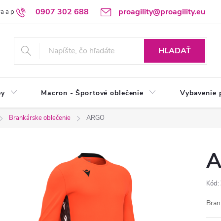
0907 302 688
proagility@proagility.eu
a a platba
Ochrana osobných údajov / GDPR
Výdajné miesto
HĽADAŤ
by
Macron - Športové oblečenie
Vybavenie 
Brankárske oblečenie
ARGO
Kód:
Bran