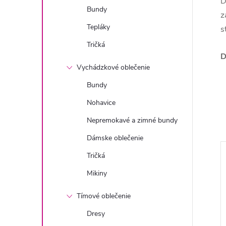
D
Bundy
z
Tepláky
s
Tričká
D
Vychádzkové oblečenie
Bundy
Nohavice
Nepremokavé a zimné bundy
Dámske oblečenie
Tričká
Mikiny
Tímové oblečenie
Dresy