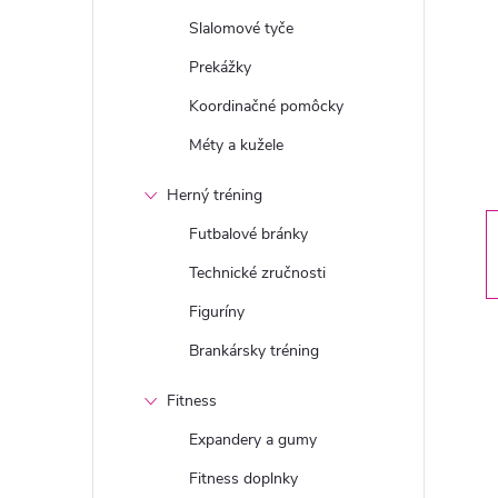
n
Slalomové tyče
ý
Prekážky
Koordinačné pomôcky
p
Méty a kužele
a
Herný tréning
n
Futbalové bránky
Technické zručnosti
e
Figuríny
l
Brankársky tréning
Fitness
Expandery a gumy
Fitness doplnky