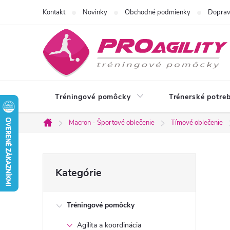
Prejsť
Kontakt
Novinky
Obchodné podmienky
Doprav
na
obsah
Tréningové pomôcky
Trénerské potre
Macron - Športové oblečenie
Tímové oblečenie
Domov
B
Preskočiť
Kategórie
kategórie
o
Tréningové pomôcky
č
Agilita a koordinácia