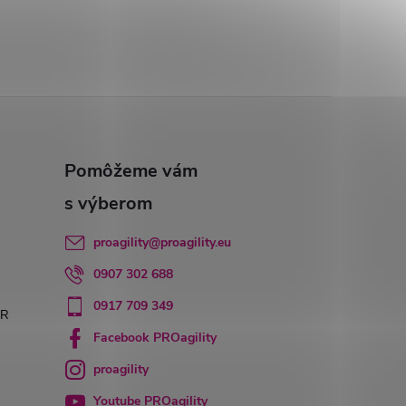
proagility
@
proagility.eu
0907 302 688
0917 709 349
PR
Facebook PROagility
proagility
Youtube PROagility