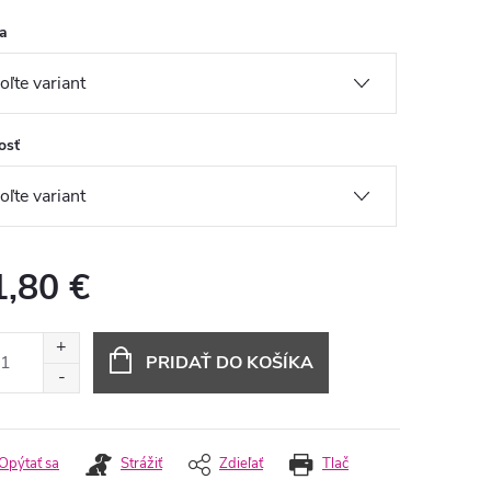
a
osť
1,80 €
otková
:
PRIDAŤ DO KOŠÍKA
Opýtať sa
Strážiť
Zdieľať
Tlač