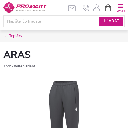
Prejsť
NÁKUPN
KOŠÍK
na
obsah
HĽADAŤ
Tepláky
ARAS
Kód:
Zvoľte variant