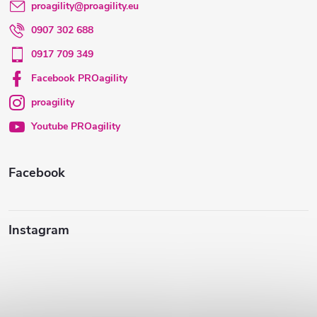
p
proagility
@
proagility.eu
0907 302 688
ä
0917 709 349
t
Facebook PROagility
proagility
i
Youtube PROagility
e
Facebook
Instagram