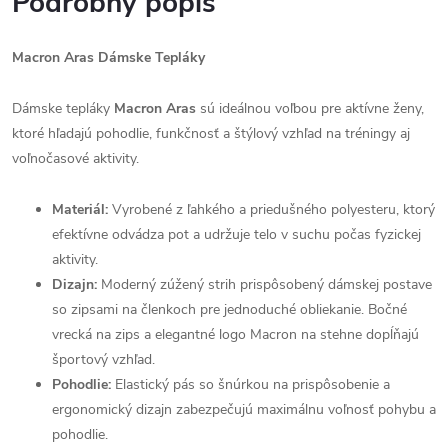
Podrobný popis
Macron Aras Dámske Tepláky
Dámske tepláky
Macron Aras
sú ideálnou voľbou pre aktívne ženy,
ktoré hľadajú pohodlie, funkčnosť a štýlový vzhľad na tréningy aj
voľnočasové aktivity.
Materiál:
Vyrobené z ľahkého a priedušného polyesteru, ktorý
efektívne odvádza pot a udržuje telo v suchu počas fyzickej
aktivity.
Dizajn:
Moderný zúžený strih prispôsobený dámskej postave
so zipsami na členkoch pre jednoduché obliekanie. Bočné
vrecká na zips a elegantné logo Macron na stehne dopĺňajú
športový vzhľad.
Pohodlie:
Elastický pás so šnúrkou na prispôsobenie a
ergonomický dizajn zabezpečujú maximálnu voľnosť pohybu a
pohodlie.