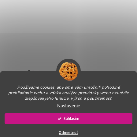
Sledovať na Instagrame
Používame cookies, aby sme Vám umožnili pohodlné
Informácie pre Vás
prehliadanie webu a vďaka analýze prevádzky webu neustále
zlepšovali jeho funkcie, výkon a použiteľnosť.
Nastavenie
Copyright 2026
PROagility - Tréningové pomôcky
. Všetky práva
vyhradené.
Upraviť nastavenie cookies
Súhlasím
Vytvoril Shoptet
Odmietnuť