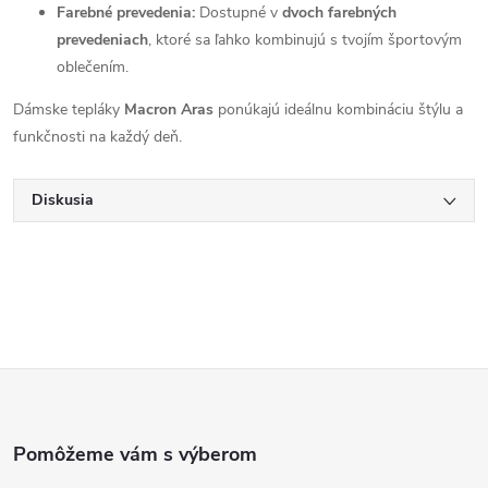
Farebné prevedenia:
Dostupné v
dvoch farebných
prevedeniach
, ktoré sa ľahko kombinujú s tvojím športovým
oblečením.
Dámske tepláky
Macron Aras
ponúkajú ideálnu kombináciu štýlu a
funkčnosti na každý deň.
Diskusia
Z
á