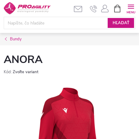
Prejsť
NÁKUPN
KOŠÍK
na
obsah
HĽADAŤ
Bundy
ANORA
Kód:
Zvoľte variant