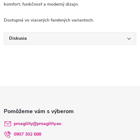
komfort, funkčnosť a moderný dizajn
.
Dostupná vo viacerých farebných variantoch.
Diskusia
Z
á
p
proagility
@
proagility.eu
0907 302 688