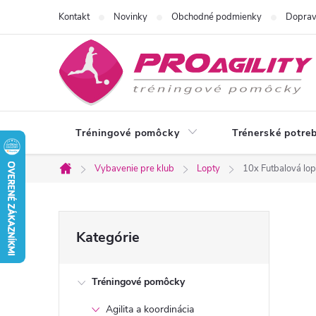
Prejsť
Kontakt
Novinky
Obchodné podmienky
Doprav
na
obsah
Tréningové pomôcky
Trénerské potre
Vybavenie pre klub
Lopty
10x Futbalová lop
Domov
B
Preskočiť
Kategórie
kategórie
o
Tréningové pomôcky
č
Agilita a koordinácia