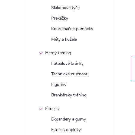
n
Slalomové tyče
ý
Prekážky
Koordinačné pomôcky
p
Méty a kužele
a
Herný tréning
n
Futbalové bránky
Technické zručnosti
e
Figuríny
l
Brankársky tréning
Fitness
Expandery a gumy
Fitness doplnky