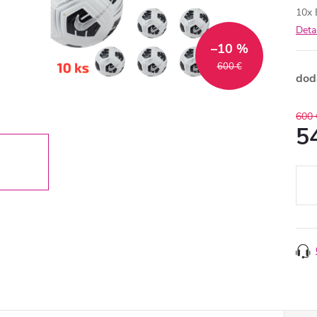
10x 
Deta
–10 %
600 €
doda
600 
5
Jedn
cena