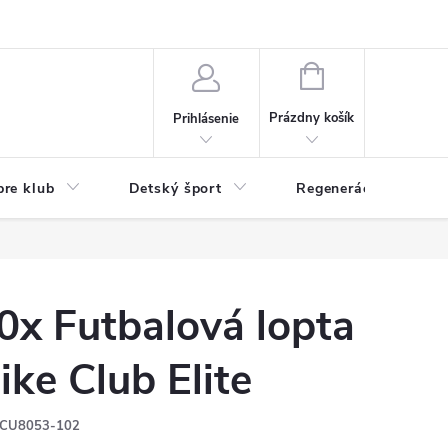
O nás
Odstúpenie od zmluvy
Veľkoobchod
Reklamácie - RSO
NÁKUPNÝ
KOŠÍK
Prázdny košík
Prihlásenie
pre klub
Detský šport
Regenerácia
0x Futbalová lopta
ike Club Elite
CU8053-102