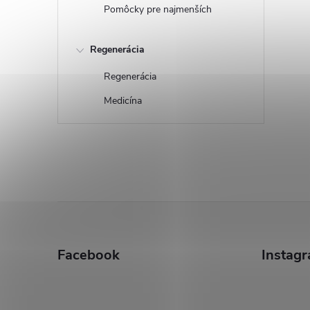
Pomôcky pre najmenších
Regenerácia
Regenerácia
Medicína
Z
á
Facebook
Instag
p