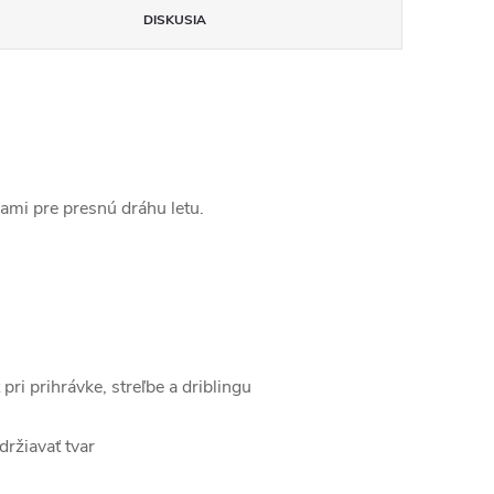
DISKUSIA
ami pre presnú dráhu letu.
ri prihrávke, streľbe a driblingu
ržiavať tvar