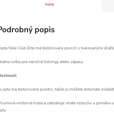
POPIS
Podrobný popis
opta Nike Club Elite má textúrovaný povrch s tvarovanými drážk
deálna voľba pre náročné tréningy alebo zápasy.
lastnosti:
 Lopta má textúrované puzdro, takže ju môžete dokonale ovládať p
 Gumová vnútorná trubica zabraňuje strate vzduchu a pomáha ud
opty