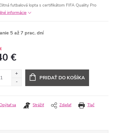
Elitná futbalová lopta s certifikátom FIFA Quality Pro
ilné informácie
nie 5 až 7 prac. dní
€
40 €
otková
:
PRIDAŤ DO KOŠÍKA
Opýtať sa
Strážiť
Zdieľať
Tlač