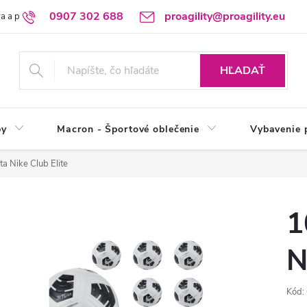
0907 302 688
proagility@proagility.eu
a a platba
Ochrana osobných údajov / GDPR
Výdajné miesto
HĽADAŤ
by
Macron - Športové oblečenie
Vybavenie 
ta Nike Club Elite
1
N
Kód: